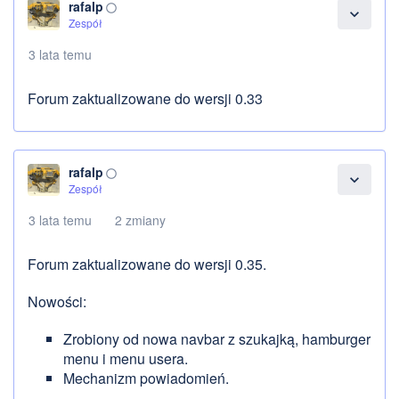
rafalp
panorama_fish_eye
expand_more
Zespół
3 lata temu
Forum zaktualizowane do wersji 0.33
rafalp
panorama_fish_eye
expand_more
Zespół
3 lata temu
2 zmiany
Forum zaktualizowane do wersji 0.35.
Nowości:
Zrobiony od nowa navbar z szukajką, hamburger
menu i menu usera.
Mechanizm powiadomień.