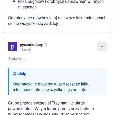
kilka bugfixów i drobnych usprawnień w innych
miejscach
Orientacyjnie mówimy tutaj o jeszcze kilku miesiącach
nim to wszystko się zadzieje.
pyczatkujacy
panorama_fish_eye
expand_more
43 posty
4 lata temu
@rafalp
Orientacyjnie mówimy tutaj o jeszcze kilku
miesiącach nim to wszystko się zadzieje.
Grube przedsięwzięcie! Trzymam kciuki za
powodzenie :) W tym forum paru rzeczy brakuje
(funkcjonalność) w stosunku do innych forum.