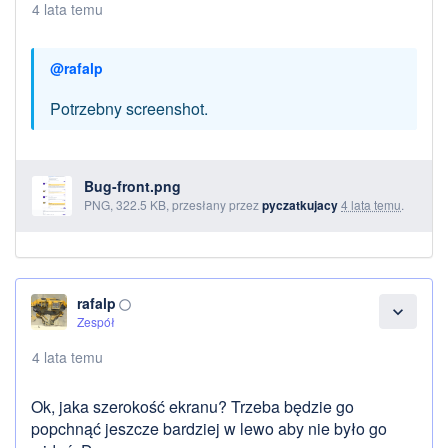
4 lata temu
@rafalp
Potrzebny screenshot.
Bug-front.png
PNG, 322.5 KB, przesłany przez
pyczatkujacy
4 lata temu
.
rafalp
panorama_fish_eye
expand_more
Zespół
4 lata temu
Ok, jaka szerokość ekranu? Trzeba będzie go
popchnąć jeszcze bardziej w lewo aby nie było go