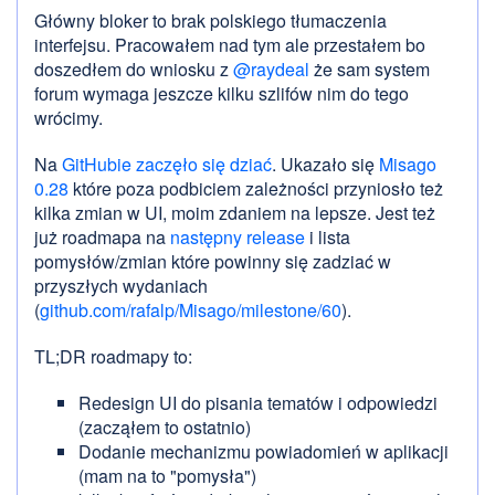
Główny bloker to brak polskiego tłumaczenia
interfejsu. Pracowałem nad tym ale przestałem bo
doszedłem do wniosku z
@raydeal
że sam system
forum wymaga jeszcze kilku szlifów nim do tego
wrócimy.
Na
GitHubie zaczęło się dziać
. Ukazało się
Misago
0.28
które poza podbiciem zależności przyniosło też
kilka zmian w UI, moim zdaniem na lepsze. Jest też
już roadmapa na
następny release
i lista
pomysłów/zmian które powinny się zadziać w
przyszłych wydaniach
(
github.com/rafalp/Misago/milestone/60
).
TL;DR roadmapy to:
Redesign UI do pisania tematów i odpowiedzi
(zacząłem to ostatnio)
Dodanie mechanizmu powiadomień w aplikacji
(mam na to "pomysła")