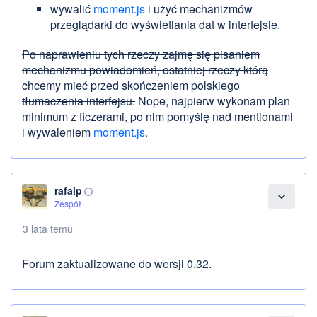
wywalić
moment.js
i użyć mechanizmów
przeglądarki do wyświetlania dat w interfejsie.
Po naprawieniu tych rzeczy zajmę się pisaniem
mechanizmu powiadomień, ostatniej rzeczy którą
chcemy mieć przed skończeniem polskiego
tłumaczenia interfejsu.
Nope, najpierw wykonam plan
minimum z ficzerami, po nim pomyślę nad mentionami
i wywaleniem
moment.js.
rafalp
panorama_fish_eye
expand_more
Zespół
3 lata temu
Forum zaktualizowane do wersji 0.32.