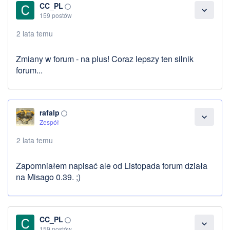
CC_PL
panorama_fish_eye
expand_more
159 postów
2 lata temu
Zmiany w forum - na plus! Coraz lepszy ten silnik
forum...
rafalp
panorama_fish_eye
expand_more
Zespół
2 lata temu
Zapomniałem napisać ale od Listopada forum działa
na Misago 0.39. ;)
CC_PL
panorama_fish_eye
expand_more
159 postów