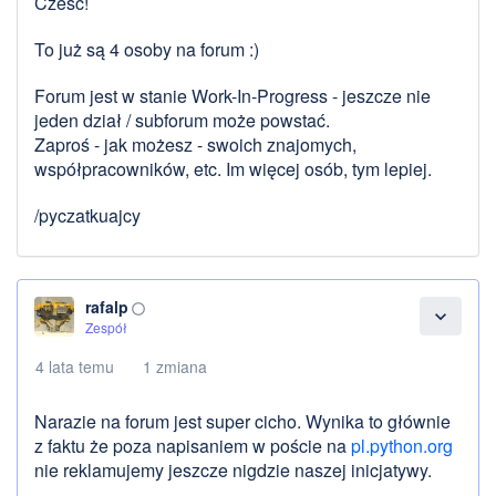
Cześć!
To już są 4 osoby na forum :)
Forum jest w stanie Work-In-Progress - jeszcze nie
jeden dział / subforum może powstać.
Zaproś - jak możesz - swoich znajomych,
współpracowników, etc. Im więcej osób, tym lepiej.
/pyczatkuajcy
rafalp
panorama_fish_eye
expand_more
Zespół
4 lata temu
1 zmiana
Narazie na forum jest super cicho. Wynika to głównie
z faktu że poza napisaniem w poście na
pl.python.org
nie reklamujemy jeszcze nigdzie naszej inicjatywy.