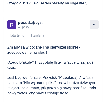
Czego ci brakuje? Jestem otwarty na sugestie ;)
pyczatkujacy
panorama_fish_eye
expand_more
43 posty
4 lata temu
1 zmiana
Zmiany są widoczne i na pierwszej stronie -
zdecydowanie na plus !
Czego brakuje? Przygotuję listę i wrzucę tu za jakiś
czas.
Jest bug we frontcie. Przycisk "Przeglądaj..." wraz z
napisem "Nie wybrano pliku" jest w bardzo dziwnym
miejscu na ekranie, jak pisze się nowy post / zakłada
nowy wątek, czy nawet edytuje treść.