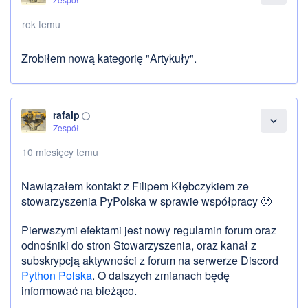
rok temu
Zrobiłem nową kategorię "Artykuły".
rafalp
panorama_fish_eye
expand_more
Zespół
10 miesięcy temu
Nawiązałem kontakt z Filipem Kłębczykiem ze
stowarzyszenia PyPolska w sprawie współpracy 🙂
Pierwszymi efektami jest nowy regulamin forum oraz
odnośniki do stron Stowarzyszenia, oraz kanał z
subskrypcją aktywności z forum na serwerze Discord
Python Polska
. O dalszych zmianach będę
informować na bieżąco.