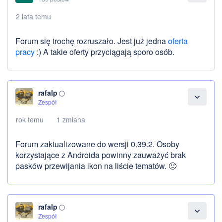
2 lata temu
Forum się trochę rozruszało. Jest już jedna
oferta
pracy
:) A takie oferty przyciągają sporo osób.
rafalp
panorama_fish_eye
expand_more
Zespół
rok temu
1 zmiana
Forum zaktualizowane do wersji 0.39.2. Osoby
korzystające z Androida powinny zauważyć brak
pasków przewijania ikon na liście tematów. 🙂
rafalp
panorama_fish_eye
expand_more
Zespół