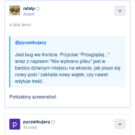
rafalp
panorama_fish_eye
expand_more
Zespół
4 lata temu
@pyczatkujacy
Jest bug we frontcie. Przycisk "Przeglądaj..."
wraz z napisem "Nie wybrano pliku" jest w
bardzo dziwnym miejscu na ekranie, jak pisze się
nowy post / zakłada nowy wątek, czy nawet
edytuje treść.
Potrzebny screenshot.
pyczatkujacy
panorama_fish_eye
expand_more
43 posty