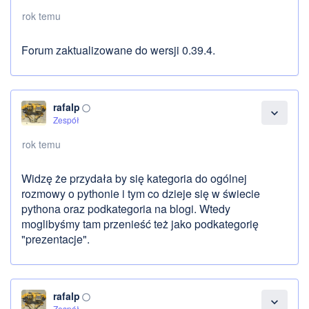
rok temu
Forum zaktualizowane do wersji 0.39.4.
rafalp
panorama_fish_eye
expand_more
Zespół
rok temu
Widzę że przydała by się kategoria do ogólnej
rozmowy o pythonie i tym co dzieje się w świecie
pythona oraz podkategoria na blogi. Wtedy
moglibyśmy tam przenieść też jako podkategorię
"prezentacje".
rafalp
panorama_fish_eye
expand_more
Zespół