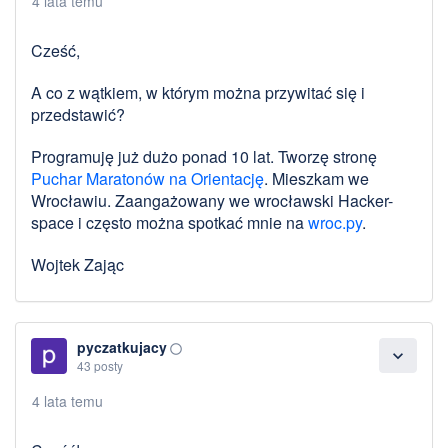
4 lata temu
Cześć,
A co z wątkiem, w którym można przywitać się i
przedstawić?
Programuję już dużo ponad 10 lat. Tworzę stronę
Puchar Maratonów na Orientację
. Mieszkam we
Wrocławiu. Zaangażowany we wrocławski Hacker-
space i często można spotkać mnie na
wroc.py
.
Wojtek Zając
pyczatkujacy
panorama_fish_eye
expand_more
43 posty
4 lata temu