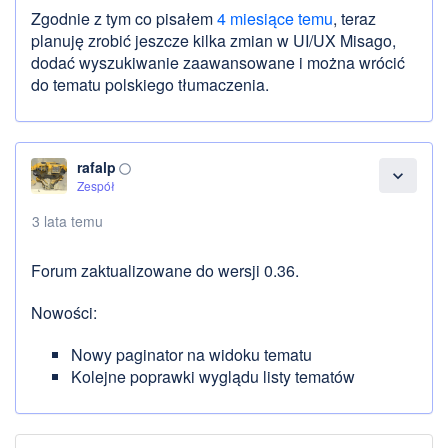
Zgodnie z tym co pisałem
4 miesiące temu
, teraz
planuję zrobić jeszcze kilka zmian w UI/UX Misago,
dodać wyszukiwanie zaawansowane i można wrócić
do tematu polskiego tłumaczenia.
rafalp
panorama_fish_eye
expand_more
Zespół
3 lata temu
Forum zaktualizowane do wersji 0.36.
Nowości:
Nowy paginator na widoku tematu
Kolejne poprawki wyglądu listy tematów