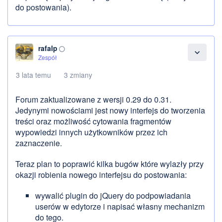
do postowania).
rafalp
panorama_fish_eye
expand_more
Zespół
3 lata temu
3 zmiany
Forum zaktualizowane z wersji 0.29 do 0.31.
Jedynymi nowościami jest nowy interfejs do tworzenia
treści oraz możliwość cytowania fragmentów
wypowiedzi innych użytkowników przez ich
zaznaczenie.
Teraz plan to poprawić kilka bugów które wylazły przy
okazji robienia nowego interfejsu do postowania:
wywalić plugin do jQuery do podpowiadania
userów w edytorze i napisać własny mechanizm
do tego.