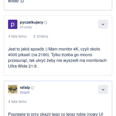
widać :D
pyczatkujacy
panorama_fish_eye
expand_more
43 posty
4 lata temu
2 zmiany
Jest to jakiś sposób :) Mam monitor 4K, czyli około
4000 pikseli (na 2160). Tylko trzeba go mocno
przesunąć, tak ukryć żeby nie wyszedł ma monitorach
Ultra Wide 21:9.
rafalp
panorama_fish_eye
expand_more
Zespół
4 lata temu
Poprawię to przy okazji tego co teraz robię (nowy UI