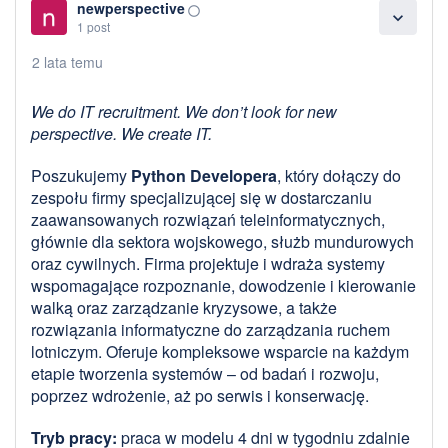
newperspective
panorama_fish_eye
expand_more
1 post
2 lata temu
We do IT recruitment. We don’t look for new
perspective. We create IT.
Poszukujemy
Python Developera
, który dołączy do
zespołu firmy specjalizującej się w dostarczaniu
zaawansowanych rozwiązań teleinformatycznych,
głównie dla sektora wojskowego, służb mundurowych
oraz cywilnych. Firma projektuje i wdraża systemy
wspomagające rozpoznanie, dowodzenie i kierowanie
walką oraz zarządzanie kryzysowe, a także
rozwiązania informatyczne do zarządzania ruchem
lotniczym. Oferuje kompleksowe wsparcie na każdym
etapie tworzenia systemów – od badań i rozwoju,
poprzez wdrożenie, aż po serwis i konserwację.
Tryb pracy:
praca w modelu 4 dni w tygodniu zdalnie