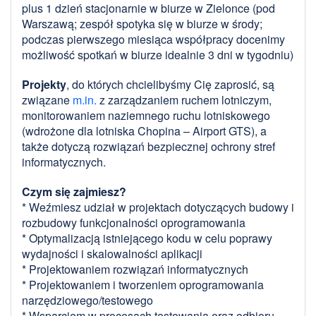
plus 1 dzień stacjonarnie w biurze w Zielonce (pod
Warszawą; zespół spotyka się w biurze w środy;
podczas pierwszego miesiąca współpracy docenimy
możliwość spotkań w biurze idealnie 3 dni w tygodniu)
Projekty
, do których chcielibyśmy Cię zaprosić, są
związane
m.in.
z zarządzaniem ruchem lotniczym,
monitorowaniem naziemnego ruchu lotniskowego
(wdrożone dla lotniska Chopina – Airport GTS), a
także dotyczą rozwiązań bezpiecznej ochrony stref
informatycznych.
Czym się zajmiesz?
* Weźmiesz udział w projektach dotyczących budowy i
rozbudowy funkcjonalności oprogramowania
* Optymalizacją istniejącego kodu w celu poprawy
wydajności i skalowalności aplikacji
* Projektowaniem rozwiązań informatycznych
* Projektowaniem i tworzeniem oprogramowania
narzędziowego/testowego
* Wsparciem w procesach testowania oraz odbioru