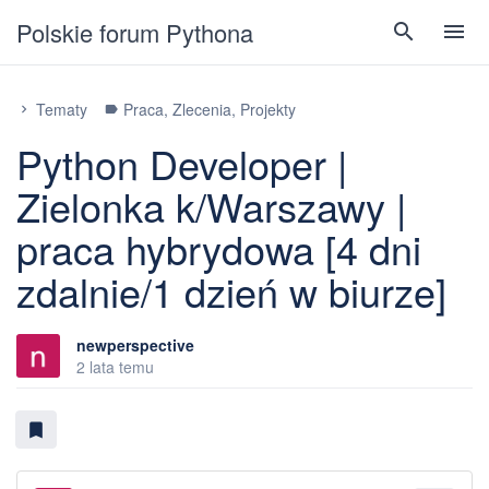
Polskie forum Pythona
search
menu
Tematy
Praca, Zlecenia, Projekty
chevron_right
label
Python Developer |
Zielonka k/Warszawy |
praca hybrydowa [4 dni
zdalnie/1 dzień w biurze]
newperspective
2 lata temu
bookmark