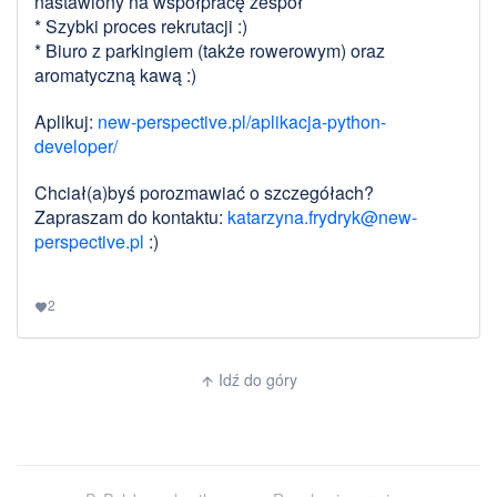
nastawiony na współpracę zespół
* Szybki proces rekrutacji :)
* Biuro z parkingiem (także rowerowym) oraz
aromatyczną kawą :)
Aplikuj:
new-perspective.pl/aplikacja-python-
developer/
Chciał(a)byś porozmawiać o szczegółach?
Zapraszam do kontaktu:
katarzyna.frydryk@new-
perspective.pl
:)
2
favorite
Idź do góry
arrow_upward