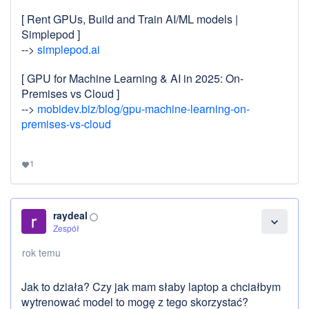
[ Rent GPUs, Build and Train AI/ML models |
Simplepod ]
-->
simplepod.ai
[ GPU for Machine Learning & AI in 2025: On-
Premises vs Cloud ]
-->
mobidev.biz/blog/gpu-machine-learning-on-
premises-vs-cloud
1
favorite
raydeal
panorama_fish_eye
expand_more
Zespół
rok temu
Jak to działa? Czy jak mam słaby laptop a chciałbym
wytrenować model to mogę z tego skorzystać?