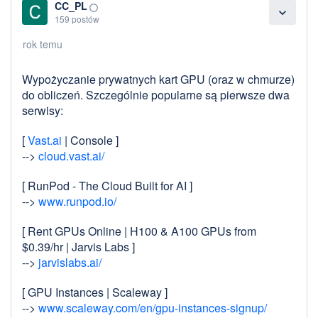
CC_PL
panorama_fish_eye
expand_more
159 postów
rok temu
Wypożyczanie prywatnych kart GPU (oraz w chmurze)
do obliczeń. Szczególnie popularne są pierwsze dwa
serwisy:
[
Vast.ai
| Console ]
-->
cloud.vast.ai/
[ RunPod - The Cloud Built for AI ]
-->
www.runpod.io/
[ Rent GPUs Online | H100 & A100 GPUs from
$0.39/hr | Jarvis Labs ]
-->
jarvislabs.ai/
[ GPU Instances | Scaleway ]
-->
www.scaleway.com/en/gpu-instances-signup/