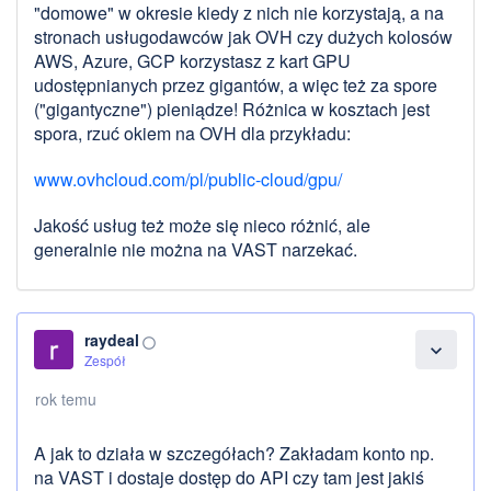
"domowe" w okresie kiedy z nich nie korzystają, a na
stronach usługodawców jak OVH czy dużych kolosów
AWS, Azure, GCP korzystasz z kart GPU
udostępnianych przez gigantów, a więc też za spore
("gigantyczne") pieniądze! Różnica w kosztach jest
spora, rzuć okiem na OVH dla przykładu:
www.ovhcloud.com/pl/public-cloud/gpu/
Jakość usług też może się nieco różnić, ale
generalnie nie można na VAST narzekać.
raydeal
panorama_fish_eye
expand_more
Zespół
rok temu
A jak to działa w szczegółach? Zakładam konto np.
na VAST i dostaje dostęp do API czy tam jest jakiś