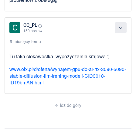
CC_PL
panorama_fish_eye
expand_more
159 postów
6 miesięcy temu
Tu taka ciekawostka, wypożyczalnia krajowa :)
www.olx.pl/d/oferta/wynajem-gpu-do-ai-rtx-3090-5090-
stable-diffusion-llm-trening-modeli-CID3018-
ID19bmAN.html
Idź do góry
arrow_upward