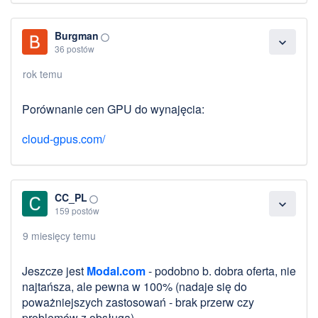
Burgman
panorama_fish_eye
expand_more
36 postów
rok temu
Porównanie cen GPU do wynajęcia:
cloud-gpus.com/
CC_PL
panorama_fish_eye
expand_more
159 postów
9 miesięcy temu
Jeszcze jest
Modal.com
- podobno b. dobra oferta, nie
najtańsza, ale pewna w 100% (nadaje się do
poważniejszych zastosowań - brak przerw czy
problemów z obsługą).