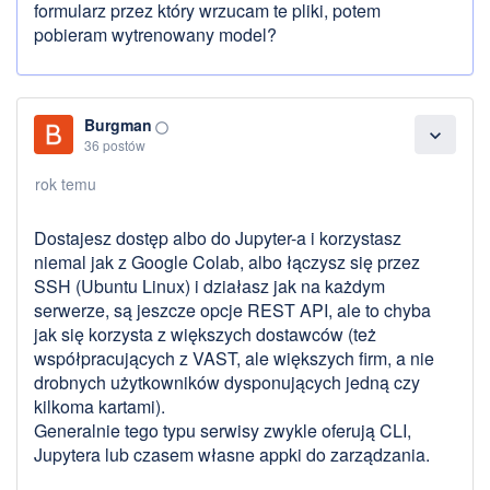
formularz przez który wrzucam te pliki, potem
pobieram wytrenowany model?
Burgman
panorama_fish_eye
expand_more
36 postów
rok temu
Dostajesz dostęp albo do Jupyter-a i korzystasz
niemal jak z Google Colab, albo łączysz się przez
SSH (Ubuntu Linux) i działasz jak na każdym
serwerze, są jeszcze opcje REST API, ale to chyba
jak się korzysta z większych dostawców (też
współpracujących z VAST, ale większych firm, a nie
drobnych użytkowników dysponujących jedną czy
kilkoma kartami).
Generalnie tego typu serwisy zwykle oferują CLI,
Jupytera lub czasem własne appki do zarządzania.