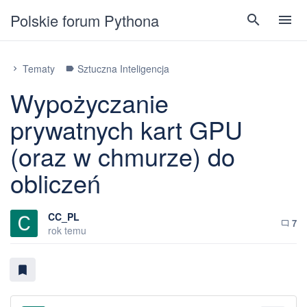
Polskie forum Pythona
search
menu
Tematy
Sztuczna Inteligencja
chevron_right
label
Wypożyczanie
prywatnych kart GPU
(oraz w chmurze) do
obliczeń
CC_PL
7
chat_bubble_outline
rok temu
bookmark