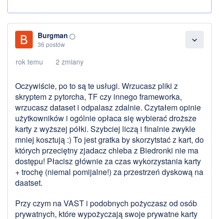
Burgman
panorama_fish_eye
expand_more
36 postów
rok temu
2 zmiany
Oczywiście, po to są te usługi. Wrzucasz pliki z
skryptem z pytorcha, TF czy innego frameworka,
wrzucasz dataset i odpalasz zdalnie. Czytałem opinie
użytkowników i ogólnie opłaca się wybierać droższe
karty z wyższej półki. Szybciej liczą i finalnie zwykle
mniej kosztują :) To jest gratka by skorzytstać z kart, do
których przeciętny zjadacz chleba z Biedronki nie ma
dostępu! Płacisz głównie za czas wykorzystania karty
+ trochę (niemal pomijalne!) za przestrzeń dyskową na
daatset.
Przy czym na VAST i podobnych pożyczasz od osób
prywatnych, które wypożyczają swoje prywatne karty