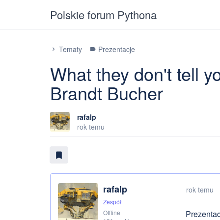
Polskie forum Pythona
Tematy
Prezentacje
chevron_right
label
What they don't tell y
Brandt Bucher
rafalp
rok temu
bookmark
rafalp
rok temu
Zespół
Offline
Prezentac