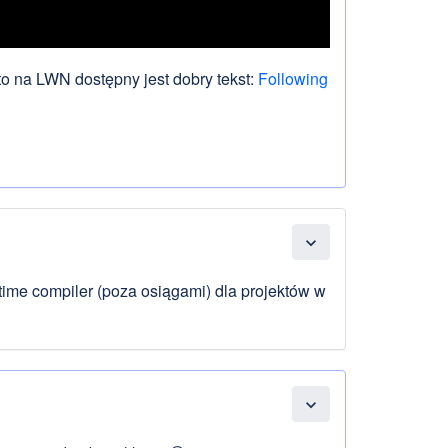
 to na LWN dostępny jest dobry tekst:
Following
expand_more
in-time compiler (poza osiągami) dla projektów w
expand_more