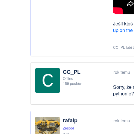
Jeśli kto
up on the
CC_PL lubi 
CC_PL
rok temu
Offline
159 postów
Sorry, że 
pythonie?
rafalp
rok temu
Zespół