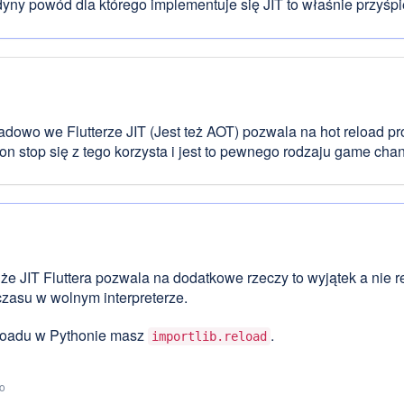
yny powód dla którego implementuje się JIT to właśnie przyśpie
adowo we Flutterze JIT (Jest też AOT) pozwala na hot reload proj
on stop się z tego korzysta i jest to pewnego rodzaju game chan
 że JIT Fluttera pozwala na dodatkowe rzeczy to wyjątek a nie re
zasu w wolnym interpreterze.
eloadu w Pythonie masz
.
importlib.reload
to