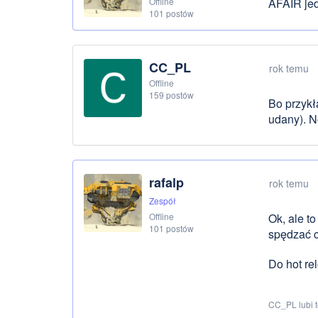
Offline
AFAIR jed
101 postów
CC_PL
rok temu
Offline
159 postów
Bo przykł
udany). N
rafalp
rok temu
Zespół
Offline
Ok, ale to
101 postów
spędzać c
Do hot r
CC_PL lubi 