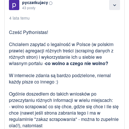
pyczatkujacy
panorama_fish_eye
expand_more
43 posty
4 lata temu
Cześć Pythonistas!
Chciałem zapytać o legalność w Polsce (w polskim
prawie) agregacji różnych treści (scraping danych z
różnych stron) i wykorzystanie ich u siebie we
własnym portalu -
co wolno a czego nie wolno?
W internecie zdania są bardzo podzielone, niemal
każdy pisze co innego :)
Ogólnie doszedłem do takich wniosków po
przeczytaniu różnych informacji w wielu miejscach:
- wolno scrapować co się chce, gdzie się chce i ile się
chce (nawet jeśli strona zabrania tego i ma w
regulaminie "zakaz scrapowania" - można to zupełnie
olać!), natomiast