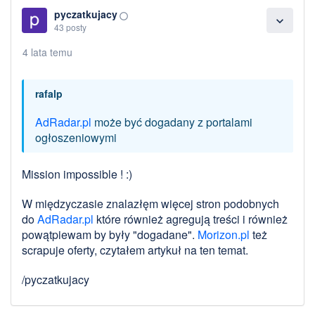
pyczatkujacy
panorama_fish_eye
expand_more
43 posty
4 lata temu
rafalp
AdRadar.pl
może być dogadany z portalami
ogłoszeniowymi
Mission impossible ! :)
W międzyczasie znalazłęm więcej stron podobnych
do
AdRadar.pl
które również agregują treści i również
powątpiewam by były "dogadane".
Morizon.pl
też
scrapuje oferty, czytałem artykuł na ten temat.
/pyczatkujacy