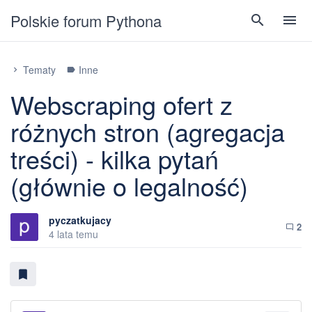
Polskie forum Pythona
search
menu
Tematy
Inne
chevron_right
label
Webscraping ofert z
różnych stron (agregacja
treści) - kilka pytań
(głównie o legalność)
pyczatkujacy
2
chat_bubble_outline
4 lata temu
bookmark