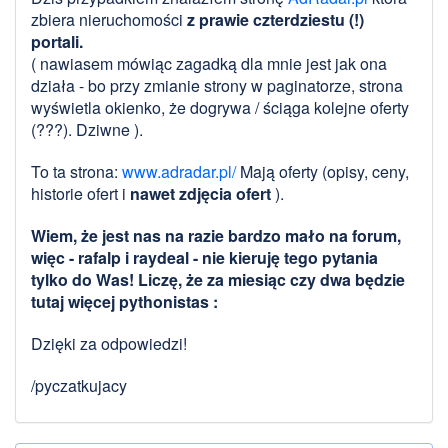
zbiera nieruchomości
z prawie czterdziestu (!)
portali.
( nawiasem mówiąc zagadką dla mnie jest jak ona
działa - bo przy zmianie strony w paginatorze, strona
wyświetla okienko, że dogrywa / ściąga kolejne oferty
(???). Dziwne ).
To ta strona:
www.adradar.pl/
Mają oferty (opisy, ceny,
historie ofert i
nawet zdjęcia ofert
).
Wiem, że jest nas na razie bardzo mało na forum,
więc - rafalp i raydeal - nie kieruję tego pytania
tylko do Was! Liczę, że za miesiąc czy dwa będzie
tutaj więcej pythonistas :
Dzięki za odpowiedzi!
/pyczatkujacy