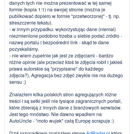
danych tych nie można prezentować w tej samej
formie (kopia 1:1) na swojej stronie (można je
publikować dopiero w formie "przetworzonej" - tj. np.
streszczenie tekstu).
- w innym przypadku: wykorzystując dane (niemal)
niezmienione podobno trzeba u siebie podać zródło -
nazwę portalu i bezpośredni link - skąd te dane
pozyskaliśmy.
- nie wiem zupełnie jak jest ze zdjęciami - bardzo
różne opinie (ale przecież ktoś te zdjęcia robił i jakieś
prawa autorskie są "przypisane" do każdego
zdjęcia?). Agregacja bez zdjęć zwykle nie ma dużego
sensu ;)
Znalazłem kilka polskich stron agregujących różne
treści i są setki jeśli nie tysiące zagranicznych portali,
które zbierają z innych dane z branżowych serwisów.
Jest tego mnóstwo. Nie dawno wpadłem na
AutoUncle - "moto wujek" całą Europę scrapuje :)
Dziś przypadkiem znalazłem stronę
AdRadar.pl
która