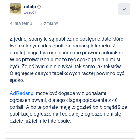
rafalp
panorama_fish_eye
expand_more
Zespół
4 lata temu
2 zmiany
Z jednej strony to są publicznie dostępne date które
twórca innym udostępnił za pomocą internetu. Z
drugiej mogą być one chronione prawem autorskim.
Więc przetworzenie może być spoko (ale nie musi
być). Zdjęć bym się nie tykał, tak samo jak tekstów.
Ciągnięcie danych tabelkowych raczej powinno być
spoko.
AdRadar.pl
może być dogadany z portalami
ogłoszeniowymi, dlatego ciągną ogłoszenia z 40
portali. Albo te portale mają to gdzieś bo biorą $$$ za
publikacje ogłoszenia i co dalej z ogłoszeniem się
dzieje już ich nie interesuje.