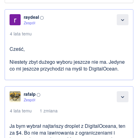
raydeal
panorama_fish_eye
expand_more
Zespół
4 lata temu
Cześć,
Niestety zbyt dużego wyboru jeszcze nie ma. Jedyne
co mi jeszcze przychodzi na myśl to DigitalOcean.
rafalp
panorama_fish_eye
expand_more
Zespół
4 lata temu
1 zmiana
Ja bym wybrał najtańszy droplet z DigitalOceana, ten
za $4. Bo nie ma lawirowania z ograniczeniami i