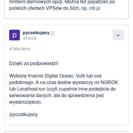
limitami darmowych opcji. Można też popatrzeć po
polskich ofertach VPSów do 50zł, np.
ct8.pl
pyczatkujacy
panorama_fish_eye
expand_more
43 posty
4 lata temu
Dzięki za podpowiedzi!
Wybiorę finalnie Digital Ocean, Vultr lub coś
podobnego. A na czas testów wystarczy mi NGROK
lub Localhost.run (czyli zupełnie inne podejście do
serwowania danych, ale do sprawdzenia jest
wystarczajace).
/pyczatkujacy