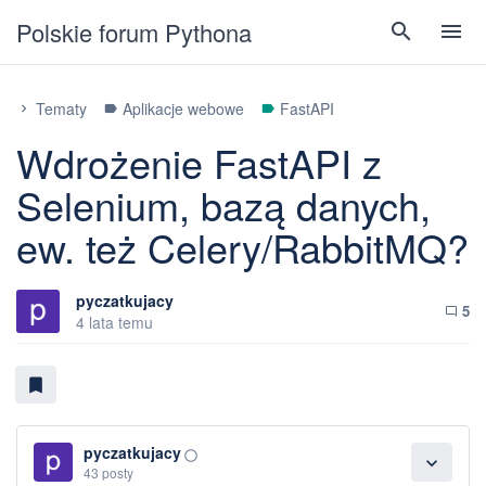
Polskie forum Pythona
search
menu
Tematy
Aplikacje webowe
FastAPI
chevron_right
label
label
Wdrożenie FastAPI z
Selenium, bazą danych,
ew. też Celery/RabbitMQ?
pyczatkujacy
5
chat_bubble_outline
4 lata temu
bookmark
pyczatkujacy
panorama_fish_eye
expand_more
43 posty