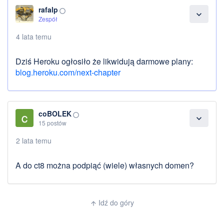
rafalp
panorama_fish_eye
expand_more
Zespół
4 lata temu
Dziś Heroku ogłosiło że likwidują darmowe plany:
blog.heroku.com/next-chapter
coBOLEK
panorama_fish_eye
expand_more
15 postów
2 lata temu
A do ct8 można podpiąć (wiele) własnych domen?
Idź do góry
arrow_upward