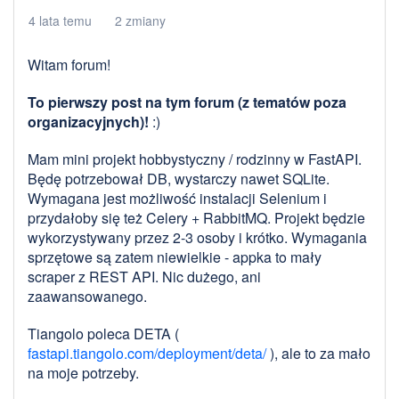
4 lata temu
2 zmiany
Witam forum!
To pierwszy post na tym forum (z tematów poza
organizacyjnych)!
:)
Mam mini projekt hobbystyczny / rodzinny w FastAPI.
Będę potrzebował DB, wystarczy nawet SQLite.
Wymagana jest możliwość instalacji Selenium i
przydałoby się też Celery + RabbitMQ. Projekt będzie
wykorzystywany przez 2-3 osoby i krótko. Wymagania
sprzętowe są zatem niewielkie - appka to mały
scraper z REST API. Nic dużego, ani
zaawansowanego.
Tiangolo poleca DETA (
fastapi.tiangolo.com/deployment/deta/
), ale to za mało
na moje potrzeby.