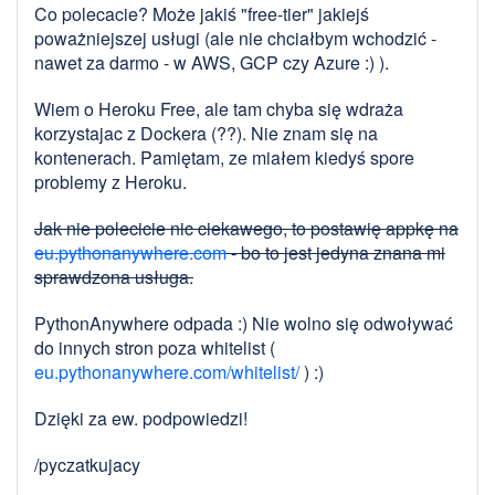
Co polecacie? Może jakiś "free-tier" jakiejś
poważniejszej usługi (ale nie chciałbym wchodzić -
nawet za darmo - w AWS, GCP czy Azure :) ).
Wiem o Heroku Free, ale tam chyba się wdraża
korzystajac z Dockera (??). Nie znam się na
kontenerach. Pamiętam, ze miałem kiedyś spore
problemy z Heroku.
Jak nie polecicie nic ciekawego, to postawię appkę na
eu.pythonanywhere.com
- bo to jest jedyna znana mi
sprawdzona usługa.
PythonAnywhere odpada :) Nie wolno się odwoływać
do innych stron poza whitelist (
eu.pythonanywhere.com/whitelist/
) :)
Dzięki za ew. podpowiedzi!
/pyczatkujacy