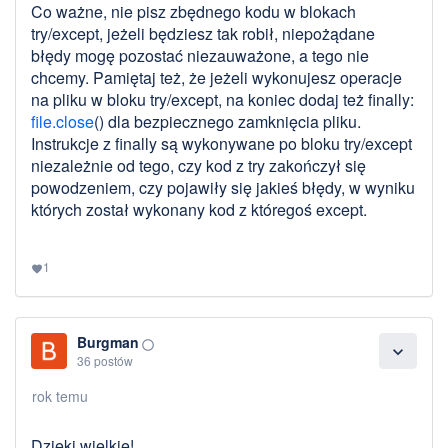
Co ważne, nie pisz zbędnego kodu w blokach
try/except, jeżeli będziesz tak robił, niepożądane
błędy mogę pozostać niezauważone, a tego nie
chcemy. Pamiętaj też, że jeżeli wykonujesz operacje
na pliku w bloku try/except, na koniec dodaj też finally:
file.close
() dla bezpiecznego zamknięcia pliku.
Instrukcje z finally są wykonywane po bloku try/except
niezależnie od tego, czy kod z try zakończył się
powodzeniem, czy pojawiły się jakieś błędy, w wyniku
których został wykonany kod z któregoś except.
1
favorite
Burgman
panorama_fish_eye
expand_more
36 postów
rok temu
Dzięki wielkie!