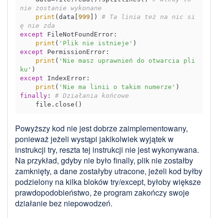
nie zostanie wykonane
print
(data[
999
]) 
# Ta linia też na nic si
ę nie zda
except
 FileNotFoundError:

print
(
'Plik nie istnieje'
except
 PermissionError:

print
(
'Nie masz uprawnień do otwarcia pli
ku'
except
 IndexError:

print
(
'Nie ma linii o takim numerze'
finally
: 
# Działania końcowe
Powyższy kod nie jest dobrze zaimplementowany,
ponieważ jeżeli wystąpi jakikolwiek wyjątek w
instrukcji try, reszta tej instrukcji nie jest wykonywana.
Na przykład, gdyby nie było finally, plik nie zostałby
zamknięty, a dane zostałyby utracone, jeżeli kod byłby
podzielony na kilka bloków try/except, byłoby większe
prawdopodobieństwo, że program zakończy swoje
działanie bez niepowodzeń.