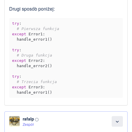
Drugi sposób poniżej:
try
:

# Pierwsza funkcja
except
 Error1:

  handle_error1()

try
:

# Druga funkcja
except
 Error2:

  handle_error2()

try
:

# Trzecia funkcja
except
 Error3:

rafalp
panorama_fish_eye
expand_more
Zespół