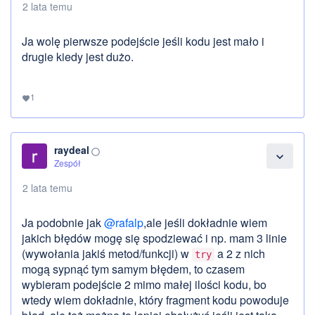
2 lata temu
Ja wolę pierwsze podejście jeśli kodu jest mało i
drugie kiedy jest dużo.
1
favorite
raydeal
panorama_fish_eye
expand_more
Zespół
2 lata temu
Ja podobnie jak
@rafalp
,ale jeśli dokładnie wiem
jakich błędów mogę się spodziewać i np. mam 3 linie
(wywołania jakiś metod/funkcji) w
a 2 z nich
try
mogą sypnąć tym samym błędem, to czasem
wybieram podejście 2 mimo małej ilości kodu, bo
wtedy wiem dokładnie, który fragment kodu powoduje