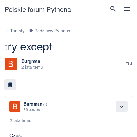
Polskie forum Pythona
search
menu
Tematy
Podstawy Pythona
chevron_right
label
try except
Burgman
4
chat_bubble_outline
2 lata temu
bookmark
Burgman
panorama_fish_eye
expand_more
36 postów
2 lata temu
Cześć!