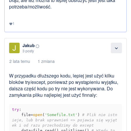
błąd, ale też można to lepiej obsłużyć jeśli jest taka
potrzeba/możliwość.
1
favorite
Jakub
panorama_fish_eye
expand_more
3 posty
2 lata temu
1 zmiana
W przypadku dłuższego kodu, lepiej jest użyć kilku
bloków try/except, ponieważ po wystąpieniu wyjątku,
dalsza część kodu po try nie jest wykonywana. Do
zamykania pliku najlepiej jest użyć finnaly:
try
:

    file=
open
(
'Somefile.txt'
) 
# Plik nie istn
ieje, lub brak uprawnień => pojawia się wyjąt
ek i od razu przechodzimy do except
    data=file.read().splitlines() 
# Wtedy to 