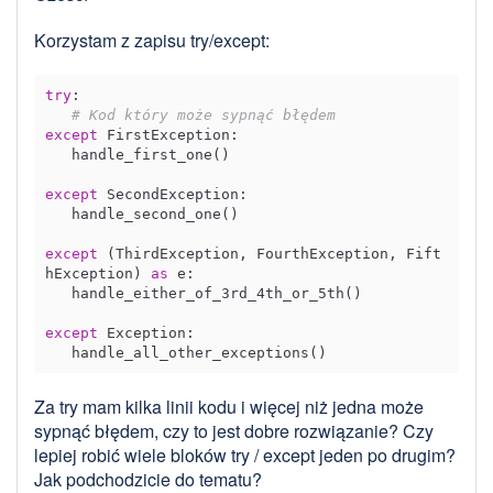
Korzystam z zapisu try/except:
try
:

# Kod który może sypnąć błędem
except
 FirstException:

   handle_first_one()

except
 SecondException:

   handle_second_one()

except
 (ThirdException, FourthException, Fift
hException) 
as
 e:

   handle_either_of_3rd_4th_or_5th()

except
 Exception:

Za try mam kilka linii kodu i więcej niż jedna może
sypnąć błędem, czy to jest dobre rozwiązanie? Czy
lepiej robić wiele bloków try / except jeden po drugim?
Jak podchodzicie do tematu?