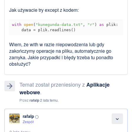
Jak używacie try except z kodem:
with
open
(
"kunegunda-data.txt"
, 
"r"
) 
as
 plik:

Wiem, że with w razie niepowodzenia lub gdy
zakończymy operacje na pliku, automatycznie go
zamyka. Jakie przypadki i błędy trzeba tu ponadto
obsłużyć?
Temat został przeniesiony z
Aplikacje
arrow_forward
.
webowe
Przez
rafalp
2 lata temu
.
rafalp
panorama_fish_eye
expand_more
Zespół