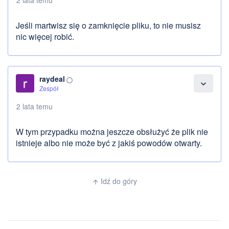
2 lata temu
Jeśli martwisz się o zamknięcie pliku, to nie musisz
nic więcej robić.
raydeal
panorama_fish_eye
expand_more
Zespół
2 lata temu
W tym przypadku można jeszcze obsłużyć że plik nie
istnieje albo nie może być z jakiś powodów otwarty.
Idź do góry
arrow_upward