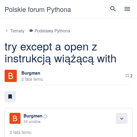
Polskie forum Pythona
search
menu
Tematy
Podstawy Pythona
chevron_right
label
try except a open z
instrukcją wiążącą with
Burgman
2
chat_bubble_outline
2 lata temu
bookmark
Burgman
panorama_fish_eye
expand_more
36 postów
2 lata temu