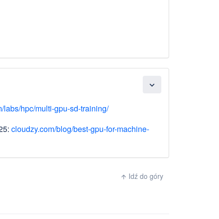
expand_more
abs/hpc/multi-gpu-sd-training/
025:
cloudzy.com/blog/best-gpu-for-machine-
Idź do góry
arrow_upward