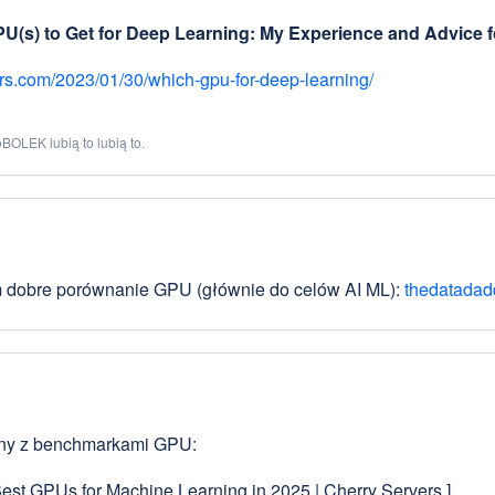
U(s) to Get for Deep Learning: My Experience and Advice 
rs.com/2023/01/30/which-gpu-for-deep-learning/
BOLEK lubią to lubią to.
 dobre porównanie GPU (głównie do celów AI ML):
thedatadad
ony z benchmarkami GPU:
Best GPUs for Machine Learning in 2025 | Cherry Servers ]