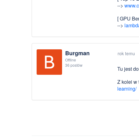
-->
www.ch
[ GPU Ben
-->
lambd
Burgman
rok temu
Offline
36 postów
Tu jest d
Z kolei w
learning/