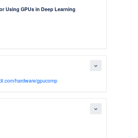
for Using GPUs in Deep Learning
expand_more
di.com/hardware/gpucomp
expand_more