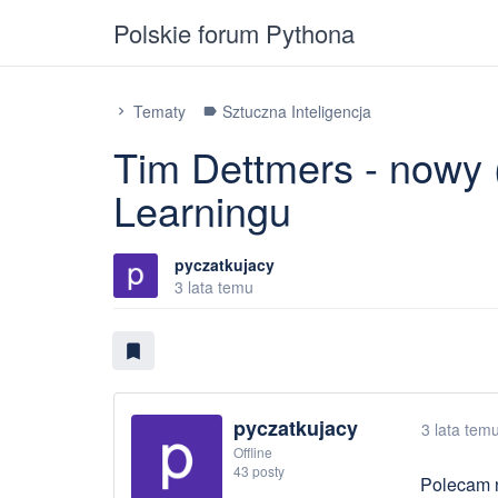
Polskie forum Pythona
Tematy
Sztuczna Inteligencja
chevron_right
label
Tim Dettmers - nowy
Learningu
pyczatkujacy
3 lata temu
bookmark
pyczatkujacy
3 lata tem
Offline
43 posty
Polecam 