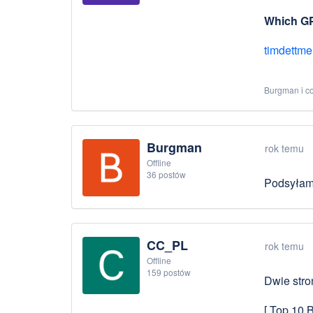
Which GP
timdettme
Burgman i co
Burgman
rok temu
Offline
36 postów
Podsyłam
CC_PL
rok temu
Offline
159 postów
Dwie str
[ Top 10 