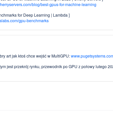
erryservers.com/blog/best-gpus-for-machine-learning
chmarks for Deep Learning | Lambda ]
alabs.com/gpu-benchmarks
obry art jak ktoś chce wejść w MultiGPU:
www.pugetsystems.com/l
 tym jest przekrój rynku, przewodnik po GPU z połowy lutego 2