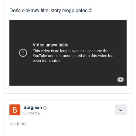
Dość ciekawy film, który mogę polecić:
Burgman
panorama_fish_eye
expand_more
36 postów
rok temu