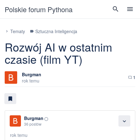
Polskie forum Pythona
search
menu
Tematy
Sztuczna Inteligencja
chevron_right
label
Rozwój AI w ostatnim
czasie (film YT)
Burgman
1
chat_bubble_outline
rok temu
bookmark
Burgman
panorama_fish_eye
expand_more
36 postów
rok temu