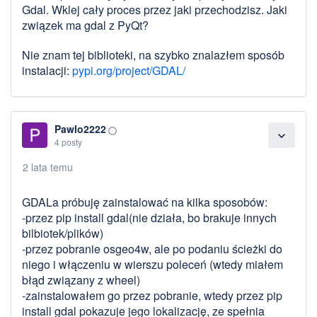
Gdal. Wklej cały proces przez jaki przechodzisz. Jaki
związek ma gdal z PyQt?
Nie znam tej biblioteki, na szybko znalazłem sposób
instalacji:
pypi.org/project/GDAL/
Pawlo2222
panorama_fish_eye
expand_more
4 posty
2 lata temu
GDALa próbuję zainstalować na kilka sposobów:
-przez pip install gdal(nie działa, bo brakuje innych
bilbiotek/plików)
-przez pobranie osgeo4w, ale po podaniu ścieżki do
niego i włączeniu w wierszu poleceń (wtedy miałem
błąd związany z wheel)
-zainstalowałem go przez pobranie, wtedy przez pip
install gdal pokazuje jego lokalizację, ze spełnia