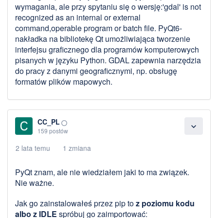
wymagania, ale przy spytaniu się o wersję:'gdal' is not
recognized as an internal or external
command,operable program or batch file. PyQt6-
nakładka na bibliotekę Qt umożliwiająca tworzenie
interfejsu graficznego dla programów komputerowych
pisanych w języku Python. GDAL zapewnia narzędzia
do pracy z danymi geograficznymi, np. obsługę
formatów plików mapowych.
CC_PL
panorama_fish_eye
expand_more
159 postów
2 lata temu
1 zmiana
PyQt znam, ale nie wiedziałem jaki to ma związek.
Nie ważne.
Jak go zainstalowałeś przez pip to
z poziomu kodu
albo z IDLE
spróbuj go zaimportować: