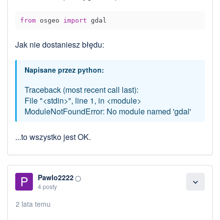
from
 osgeo 
import
Jak nie dostaniesz błędu:
Napisane przez python:
Traceback (most recent call last):
File "<stdin>", line 1, in <module>
ModuleNotFoundError: No module named 'gdal'
...to wszystko jest OK.
Pawlo2222
panorama_fish_eye
expand_more
4 posty
2 lata temu