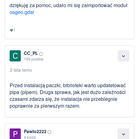
dziękuję za pomoc, udało mi się zaimportować moduł
osgeo.gdal
1
favorite
CC_PL
panorama_fish_eye
expand_more
159 postów
2 lata temu
Przed instalacją paczki, biblioteki warto updatetować
pipa (pipem). Druga sprawa, jak jest dużo zależności
czasami zdarza się, że instalacja nie przebiegnie
poprawnie za pierwszym razem.
Pawlo2222
panorama_fish_eye
expand_more
4 posty