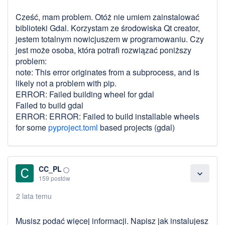
Cześć, mam problem. Otóż nie umiem zainstalować
biblioteki Gdal. Korzystam ze środowiska Qt creator,
jestem totalnym nowicjuszem w programowaniu. Czy
jest może osoba, która potrafi rozwiązać poniższy
problem:
note: This error originates from a subprocess, and is
likely not a problem with pip.
ERROR: Failed building wheel for gdal
Failed to build gdal
ERROR: ERROR: Failed to build installable wheels
for some
pyproject.toml
based projects (gdal)
CC_PL
panorama_fish_eye
expand_more
159 postów
2 lata temu
Musisz podać więcej informacji. Napisz jak instalujesz