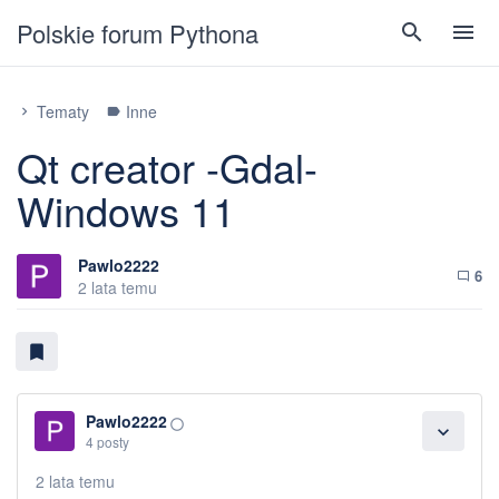
Polskie forum Pythona
search
menu
Tematy
Inne
chevron_right
label
Qt creator -Gdal-
Windows 11
Pawlo2222
6
chat_bubble_outline
2 lata temu
bookmark
Pawlo2222
panorama_fish_eye
expand_more
4 posty
2 lata temu