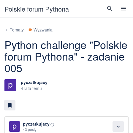
Polskie forum Pythona
search
menu
Tematy
Wyzwania
chevron_right
label
Python challenge "Polskie
forum Pythona" - zadanie
005
pyczatkujacy
4 lata temu
bookmark
pyczatkujacy
panorama_fish_eye
expand_more
43 posty