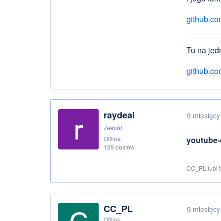
github.com
Tu na jed
github.co
raydeal
9 miesięcy
Zespół
Offline
youtube-
129 postów
CC_PL lubi 
CC_PL
9 miesięcy
Offline