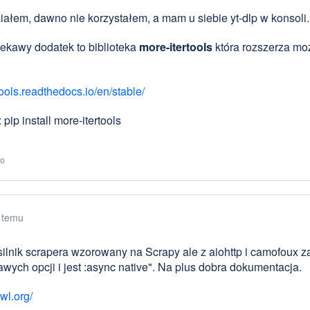
iałem, dawno nie korzystałem, a mam u siebie yt-dlp w konsoli.
iekawy dodatek to biblioteka
more-itertools
która rozszerza moż
ools.readthedocs.io/en/stable/
: pip install more-itertools
to
 temu
silnik scrapera wzorowany na Scrapy ale z aiohttp i camofoux
kawych opcji i jest :async native". Na plus dobra dokumentacja.
wl.org/