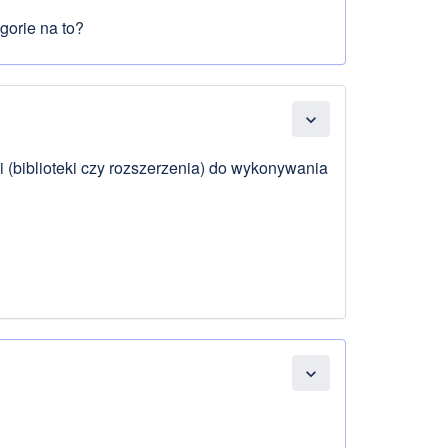
gorie na to?
expand_more
 (biblioteki czy rozszerzenia) do wykonywania
expand_more