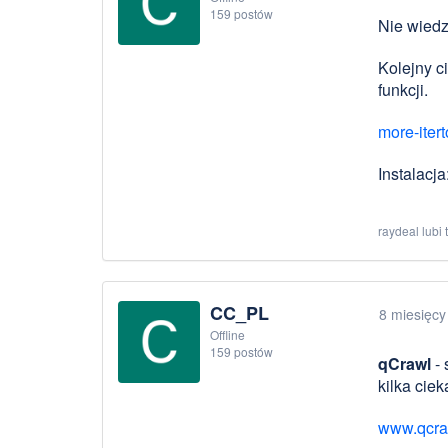
159 postów
Nie wiedz
Kolejny c
funkcji.
more-itert
Instalacja
raydeal lubi 
CC_PL
8 miesięcy
Offline
159 postów
qCrawl
- 
kilka cie
www.qcra