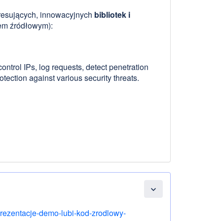
eresujących, innowacyjnych
bibliotek i
odem źródłowym):
control IPs, log requests, detect penetration
otection against various security threats.
expand_more
/prezentacje-demo-lubi-kod-zrodlowy-