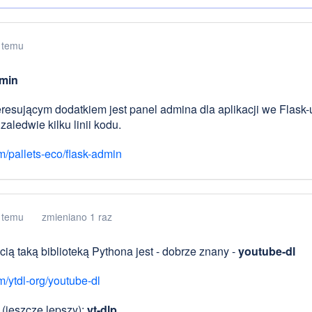
 temu
min
eresującym dodatkiem jest panel admina dla aplikacji we Flask
aledwie kilku linii kodu.
m/pallets-eco/flask-admin
 temu
zmieniano 1 raz
ią taką biblioteką Pythona jest - dobrze znany -
youtube-dl
m/ytdl-org/youtube-dl
k (jeszcze lepszy):
yt-dlp