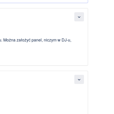
expand_more
-u. Można założyć panel, niczym w DJ-u,
expand_more