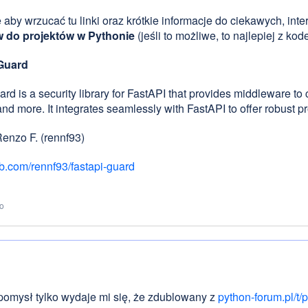
 aby wrzucać tu linki oraz krótkie informacje do ciekawych, int
 do projektów w Pythonie
(jeśli to możliwe, to najlepiej z k
Guard
ard is a security library for FastAPI that provides middleware to 
nd more. It integrates seamlessly with FastAPI to offer robust pr
enzo F. (rennf93)
b.com/rennf93/fastapi-guard
to
omysł tylko wydaje mi się, że zdublowany z
python-forum.pl/t