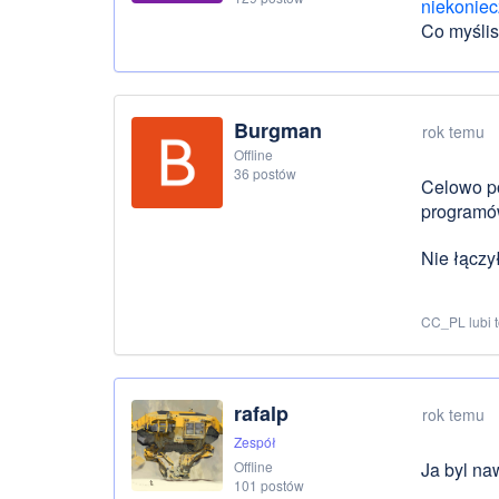
niekoniec
Co myślis
Burgman
rok temu
Offline
36 postów
Celowo po
programó
Nie łączy
CC_PL lubi 
rafalp
rok temu
Zespół
Offline
Ja byl na
101 postów