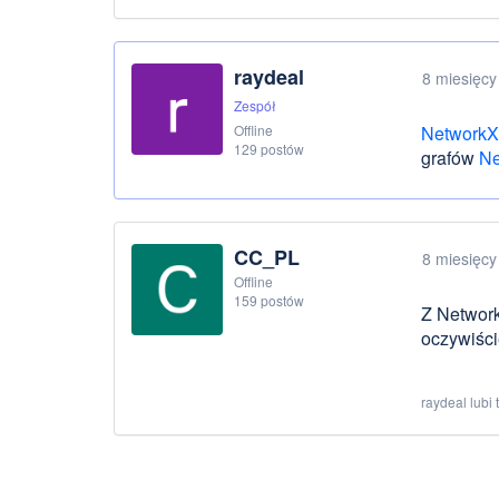
raydeal
8 miesięcy
Zespół
Offline
NetworkX
129 postów
grafów
Ne
CC_PL
8 miesięcy
Offline
159 postów
Z Network
oczywiści
raydeal lubi 