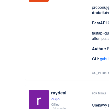
proponuję
dodatków
FastAPI 
fastapi-gu
attempts a
Author:
R
GH:
githu
CC_PL lubi 
raydeal
rok temu
Zespół
Offline
Ciekawy p
129 postów