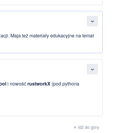
expand_more
izacji. Maja też materiały edukacyjne na temat
expand_more
ool
i nowość
rustworkX
(pod pythona
Idź do góry
arrow_upward