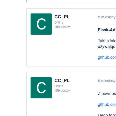
CC_PL
9 miesięcy
Offline
159 postów
Flask-Ad
Takim int
używając z
github.co
CC_PL
9 miesięcy
Offline
159 postów
Z pewnośc
github.co
i jego for