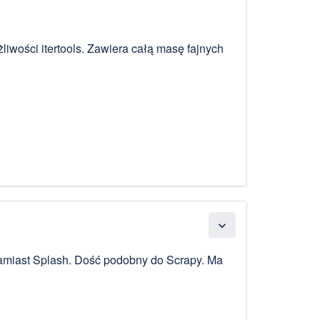
liwości itertools. Zawiera całą masę fajnych
expand_more
 zamiast Splash. Dość podobny do Scrapy. Ma