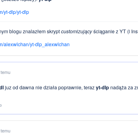
/yt-dlp/yt-dlp
nym blogu znalazłem skrypt
customizujący
ściąganie z YT (i In
m/alexwlchan/yt-dlp_alexwlchan
 temu
dl
juz od dawna nie działa poprawnie, teraz
yt-dlp
nadąża za z
to
 temu