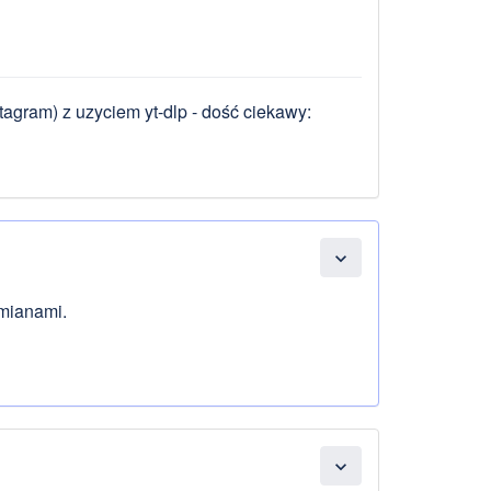
stagram) z uzyciem yt-dlp - dość ciekawy:
expand_more
mianami.
expand_more