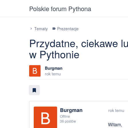
Polskie forum Pythona
Tematy
Prezentacje
chevron_right
label
Przydatne, ciekawe lu
w Pythonie
Burgman
rok temu
bookmark
Burgman
rok temu
Offline
36 postów
Witam,