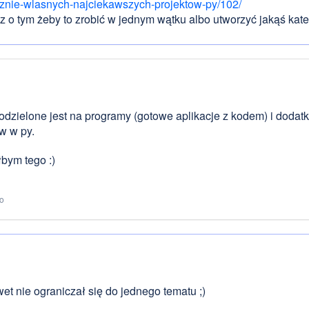
znie-wlasnych-najciekawszych-projektow-py/102/
z o tym żeby to zrobić w jednym wątku albo utworzyć jakąś kate
dzielone jest na programy (gotowe aplikacje z kodem) i dodatki
w w py.
łbym tego :)
to
wet nie ograniczał się do jednego tematu ;)