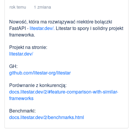
rok temu
1 zmiana
Nowość, która ma rozwiązywać niektóre bolączki
FastAPI -
litestar.dev/.
Litestar to spory i solidny projekt
frameworka.
Projekt na stronie:
litestar.dev/
GH:
github.com/litestar-org/litestar
Porównanie z konkurencją:
docs.litestar.dev/2/#feature-comparison-with-similar-
frameworks
Benchmarki:
docs.litestar.dev/2/benchmarks.html