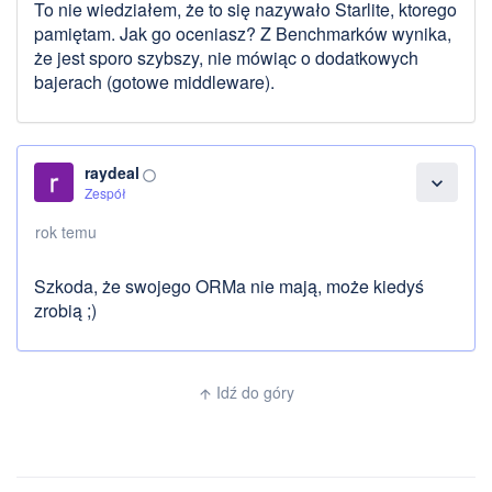
To nie wiedziałem, że to się nazywało Starlite, ktorego
pamiętam. Jak go oceniasz? Z Benchmarków wynika,
że jest sporo szybszy, nie mówiąc o dodatkowych
bajerach (gotowe middleware).
raydeal
panorama_fish_eye
expand_more
Zespół
rok temu
Szkoda, że swojego ORMa nie mają, może kiedyś
zrobią ;)
Idź do góry
arrow_upward