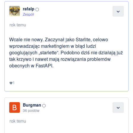
rafalp
panorama_fish_eye
expand_more
Zespół
rok temu
Wcale nie nowy. Zaczynał jako Starlite, celowo
wprowadzając marketingiem w błąd ludzi
googlujących „starlette”. Podobno dziś nie działają już
tak krzywo i nawet mają rozwiązania problemów
obecnych w FastAPI.
1
favorite
Burgman
panorama_fish_eye
expand_more
36 postów
rok temu