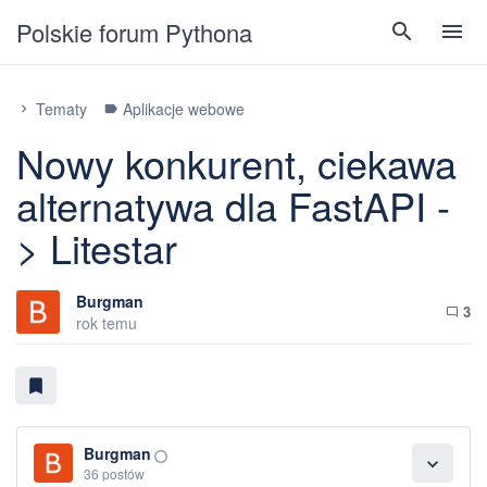
Polskie forum Pythona
search
menu
Tematy
Aplikacje webowe
chevron_right
label
Nowy konkurent, ciekawa
alternatywa dla FastAPI -
> Litestar
Burgman
3
chat_bubble_outline
rok temu
bookmark
Burgman
panorama_fish_eye
expand_more
36 postów