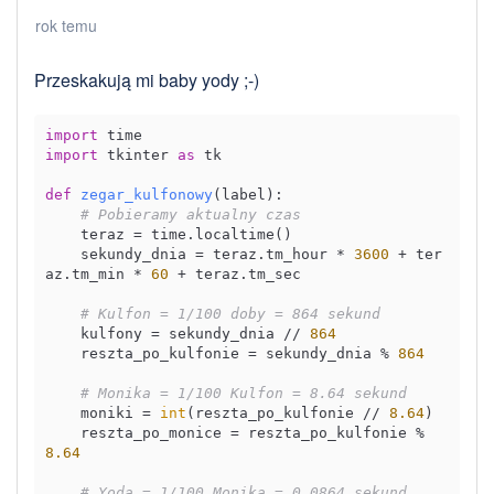
rok temu
Przeskakują mi baby yody ;-)
import
import
 tkinter 
as
 tk

def
zegar_kulfonowy
(
label
):

# Pobieramy aktualny czas
    teraz = time.localtime()

    sekundy_dnia = teraz.tm_hour * 
3600
 + ter
az.tm_min * 
60
 + teraz.tm_sec

# Kulfon = 1/100 doby = 864 sekund
    kulfony = sekundy_dnia // 
864
    reszta_po_kulfonie = sekundy_dnia % 
864
# Monika = 1/100 Kulfon = 8.64 sekund
    moniki = 
int
(reszta_po_kulfonie // 
8.64
)

    reszta_po_monice = reszta_po_kulfonie % 
8.64
# Yoda = 1/100 Monika = 0.0864 sekund