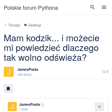
Polskie forum Pythona
search
menu
Tematy
Desktop
chevron_right
label
Mam kodzik... i możecie
mi powiedzieć dlaczego
tak wolno odświeża?
JamesPrada
1
chat_bubble_outline
rok temu
bookmark
JamesPrada
panorama_fish_eye
expand_more
1 post