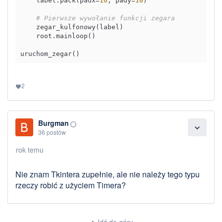
    label.pack(padx=
10
, pady=
10
)

# Pierwsze wywołanie funkcji zegara
    zegar_kulfonowy(label)

    root.mainloop()

2
favorite
Burgman
panorama_fish_eye
expand_more
36 postów
rok temu
Nie znam Tkintera zupełnie, ale nie należy tego typu
rzeczy robić z użyciem Timera?