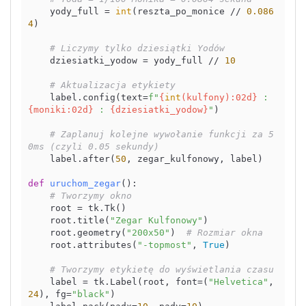
    yody_full = 
int
(reszta_po_monice // 
0.086
4
)

# Liczymy tylko dziesiątki Yodów
    dziesiatki_yodow = yody_full // 
10
# Aktualizacja etykiety
    label.config(text=
f"
{
int
(kulfony):02d}
 : 
{moniki:02d}
 : 
{dziesiatki_yodow}
"
)

# Zaplanuj kolejne wywołanie funkcji za 5
0ms (czyli 0.05 sekundy)
    label.after(
50
, zegar_kulfonowy, label)

def
uruchom_zegar
():

# Tworzymy okno
    root = tk.Tk()

    root.title(
"Zegar Kulfonowy"
)

    root.geometry(
"200x50"
)  
# Rozmiar okna
    root.attributes(
"-topmost"
, 
True
)

# Tworzymy etykietę do wyświetlania czasu
    label = tk.Label(root, font=(
"Helvetica"
, 
24
), fg=
"black"
)
