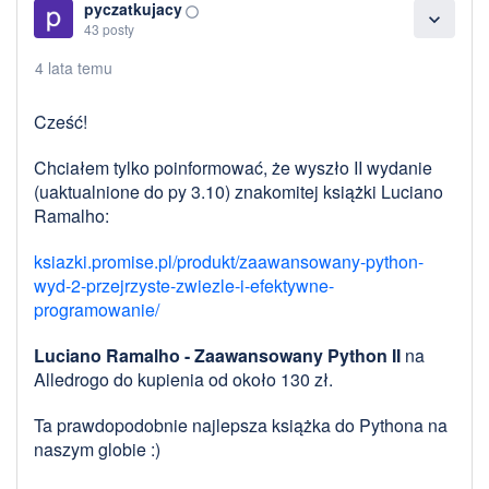
pyczatkujacy
panorama_fish_eye
expand_more
43 posty
4 lata temu
Cześć!
Chciałem tylko poinformować, że wyszło II wydanie
(uaktualnione do py 3.10) znakomitej książki Luciano
Ramalho:
ksiazki.promise.pl/produkt/zaawansowany-python-
wyd-2-przejrzyste-zwiezle-i-efektywne-
programowanie/
Luciano Ramalho - Zaawansowany Python II
na
Alledrogo do kupienia od około 130 zł.
Ta prawdopodobnie najlepsza książka do Pythona na
naszym globie :)