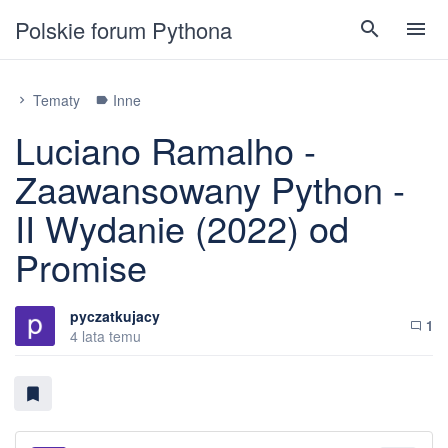
Polskie forum Pythona
search
menu
Tematy
Inne
chevron_right
label
Luciano Ramalho -
Zaawansowany Python -
II Wydanie (2022) od
Promise
pyczatkujacy
1
chat_bubble_outline
4 lata temu
bookmark