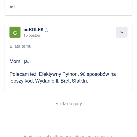
1
favorite
coBOLEK
panorama_fish_eye
expand_more
15 postów
2 lata temu
Mom i ja.
Polecam też: Efektywny Python. 90 sposobów na
lepszy kod. Wydanie II. Brett Slatkin.
Idź do góry
arrow_upward
PyPolska
pl.python.org
Regulamin serwisu