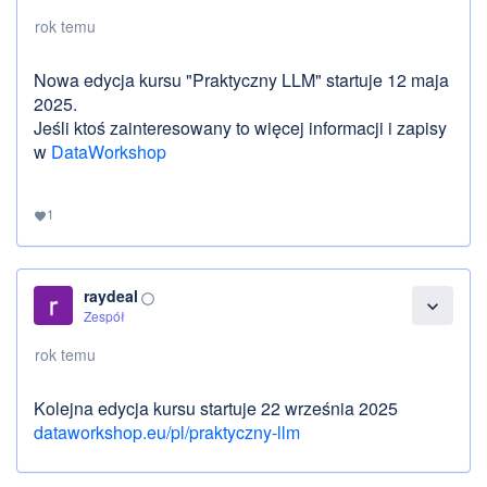
rok temu
Nowa edycja kursu "Praktyczny LLM" startuje 12 maja
2025.
Jeśli ktoś zainteresowany to więcej informacji i zapisy
w
DataWorkshop
1
favorite
raydeal
panorama_fish_eye
expand_more
Zespół
rok temu
Kolejna edycja kursu startuje 22 września 2025
dataworkshop.eu/pl/praktyczny-llm