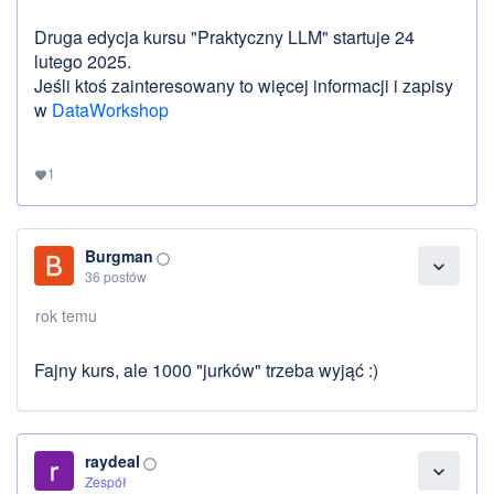
Druga edycja kursu "Praktyczny LLM" startuje 24
lutego 2025.
Jeśli ktoś zainteresowany to więcej informacji i zapisy
w
DataWorkshop
1
favorite
Burgman
panorama_fish_eye
expand_more
36 postów
rok temu
Fajny kurs, ale 1000 "jurków" trzeba wyjąć :)
raydeal
panorama_fish_eye
expand_more
Zespół