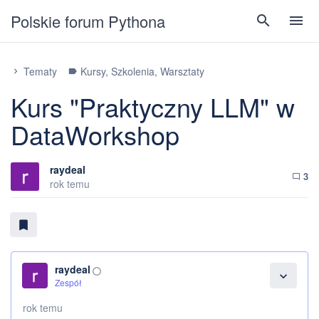
Polskie forum Pythona
search
menu
Tematy
Kursy, Szkolenia, Warsztaty
chevron_right
label
Kurs "Praktyczny LLM" w
DataWorkshop
raydeal
3
chat_bubble_outline
rok temu
bookmark
raydeal
panorama_fish_eye
expand_more
Zespół
rok temu