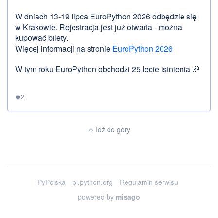
W dniach 13-19 lipca EuroPython 2026 odbędzie się
w Krakowie. Rejestracja jest już otwarta - można
kupować bilety.
Więcej informacji na stronie
EuroPython 2026
W tym roku EuroPython obchodzi 25 lecie istnienia 🎉️
2
favorite
Idź do góry
arrow_upward
PyPolska
pl.python.org
Regulamin serwisu
powered by
misago