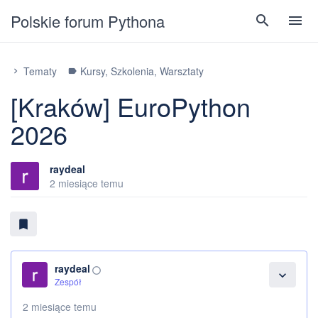
Polskie forum Pythona
search
menu
Tematy
Kursy, Szkolenia, Warsztaty
chevron_right
label
[Kraków] EuroPython
2026
raydeal
2 miesiące temu
bookmark
raydeal
panorama_fish_eye
expand_more
Zespół
2 miesiące temu