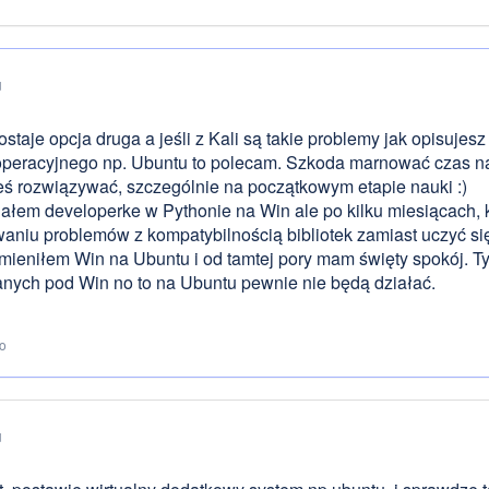
u
ostaje opcja druga a jeśli z Kali są takie problemy jak opisuje
peracyjnego np. Ubuntu to polecam. Szkoda marnować czas na
ś rozwiązywać, szczególnie na początkowym etapie nauki :)
ałem developerke w Pythonie na Win ale po kilku miesiącach,
aniu problemów z kompatybilnością bibliotek zamiast uczyć się 
amieniłem Win na Ubuntu i od tamtej pory mam święty spokój. Tyl
ych pod Win no to na Ubuntu pewnie nie będą działać.
to
u