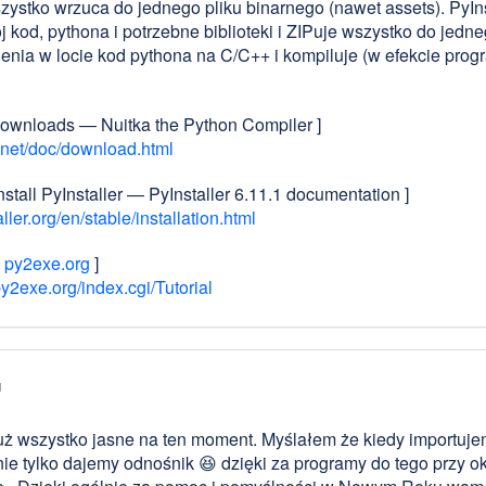
zystko wrzuca do jednego pliku binarnego (nawet assets). PyIns
j kod, pythona i potrzebne biblioteki i ZIPuje wszystko do jedne
enia w locie kod pythona na C/C++ i kompiluje (w efekcie progr
Downloads — Nuitka the Python Compiler ]
.net/doc/download.html
nstall PyInstaller — PyInstaller 6.11.1 documentation ]
ller.org/en/stable/installation.html
-
py2exe.org
]
2exe.org/index.cgi/Tutorial
u
uż wszystko jasne na ten moment. Myślałem że kiedy importuje
nie tylko dajemy odnośnik 😆 dzięki za programy do tego przy oka