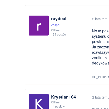
raydeal
2 lata tem
Zespół
Offline
No to poz
129 postów
systemu o
powiniene
Ja zaczyn
rozwiązyw
zenitu, z
dedykowan
CC_PL lubi 
Krystian164
2 lata tem
Offline
14 postów