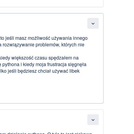
expand_more
sz to jeśli masz możliwość używania innego
 rozwiązywanie problemów, których nie
 kiedy większość czasu spędzałem na
pythona i kiedy moja frustracja sięgnęła
ko jeśli będziesz chciał używać libek
expand_more