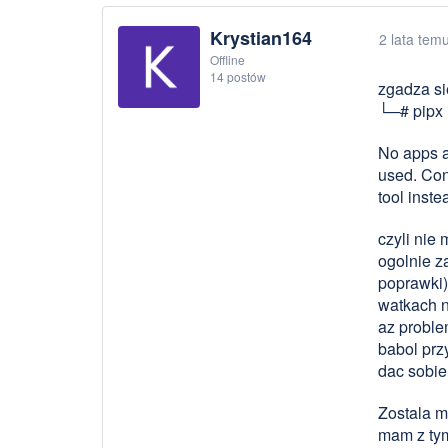
Krystian164
2 lata tem
Offline
14 postów
zgadza sie
└─# pipx 
No apps as
used. Cons
tool inste
czyli nie 
ogolnie z
poprawki) 
watkach n
az proble
babol przy
dac sobie
Zostala m
mam z tym