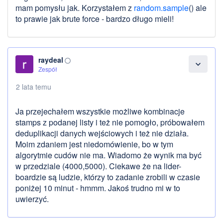
mam pomysłu jak. Korzystałem z
random.sample
() ale
to prawie jak brute force - bardzo długo mieli!
raydeal
panorama_fish_eye
expand_more
Zespół
2 lata temu
Ja przejechałem wszystkie możliwe kombinacje
stamps z podanej listy i też nie pomogło, próbowałem
deduplikacji danych wejściowych i też nie działa.
Moim zdaniem jest niedomówienie, bo w tym
algorytmie cudów nie ma. Wiadomo że wynik ma być
w przedziale (4000,5000). Ciekawe że na lider-
boardzie są ludzie, którzy to zadanie zrobili w czasie
poniżej 10 minut - hmmm. Jakoś trudno mi w to
uwierzyć.