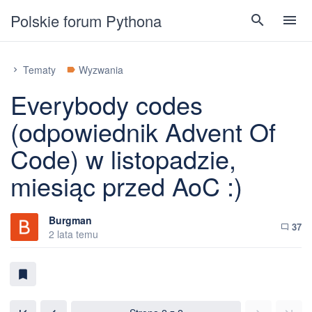
Polskie forum Pythona
search
menu
Tematy
Wyzwania
chevron_right
label
Everybody codes
(odpowiednik Advent Of
Code) w listopadzie,
miesiąc przed AoC :)
Burgman
37
chat_bubble_outline
2 lata temu
bookmark