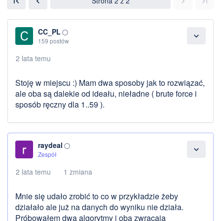
Strona 2 z 2
first_page
chevron_left
chevron_right
last_page
CC_PL
panorama_fish_eye
expand_more
159 postów
2 lata temu
Stoję w miejscu :) Mam dwa sposoby jak to rozwiązać,
ale oba są dalekie od ideału, nieładne ( brute force i
sposób ręczny dla 1..59 ).
raydeal
panorama_fish_eye
expand_more
Zespół
2 lata temu
1 zmiana
Mnie się udało zrobić to co w przykładzie żeby
działało ale już na danych do wyniku nie działa.
Próbowałem dwa algorytmy i oba zwracają