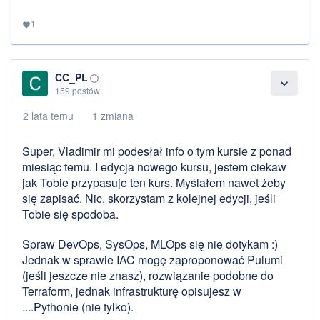
1
favorite
CC_PL
panorama_fish_eye
expand_more
159 postów
2 lata temu
1 zmiana
Super, Vladimir mi podesłał info o tym kursie z ponad
miesiąc temu. I edycja nowego kursu, jestem ciekaw
jak Tobie przypasuje ten kurs. Myślałem nawet żeby
się zapisać. Nic, skorzystam z kolejnej edycji, jeśli
Tobie się spodoba.
Spraw DevOps, SysOps, MLOps się nie dotykam :)
Jednak w sprawie IAC mogę zaproponować Pulumi
(jeśli jeszcze nie znasz), rozwiązanie podobne do
Terraform, jednak infrastrukturę opisujesz w
....Pythonie (nie tylko).