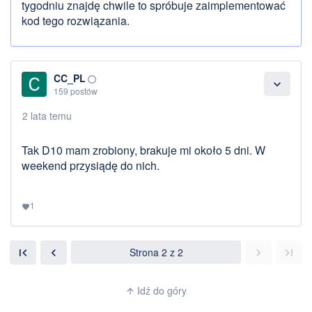
tygodniu znajdę chwile to spróbuje zaimplementować
kod tego rozwiązania.
CC_PL
panorama_fish_eye
expand_more
159 postów
2 lata temu
Tak D10 mam zrobiony, brakuje mi około 5 dni. W
weekend przysiądę do nich.
1
favorite
Strona 2 z 2
first_page
chevron_left
chevron_right
last_page
Idź do góry
arrow_upward