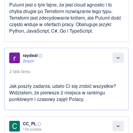
Pulumi jest o tyle fajne, że jest cloud agnostic i to
chyba drugie po Terraform rozwiązanie tego typu.
Terraform jest zdecydowanie królem, ale Pulumi dość
często widuje w ofertach pracy. Obsługuje jezyki:
Python, JavaScript, C#, Go i TypeScript.
raydeal
panorama_fish_eye
expand_more
Zespół
2 lata temu
Jak poszły zadania, udało Ci się zrobić wszystkie?
Widziałem, że pierwsze 2 miejsca w rankingu
punktowym i czasowy zajęli Polacy.
CC_PL
panorama_fish_eye
expand_more
159 postów