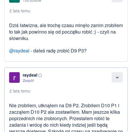
159 postów
2 lata temu
Dziś łatwizna, ale trochę czasu minęło zanim zrobiłem
to tak jak powinno się od początku robić ;) - czyli na
słowniku.
@raydeal
- dałeś radę zrobić D9 P3?
raydeal
panorama_fish_eye
expand_more
Zespół
2 lata temu
Nie zrobiłem, utknąłem na D9 P2. Zrobiłem D10 P1 i
zacząłem D10 P2 ale zostawiłem. Mam jeszcze kilka
poprzednich nie zrobionych. Przestałem robić te
zadania i wrócę do nich kiedy indziej jeśli będą
jeszcze dostępne. Szkoda mi czasu na zgadywanie co