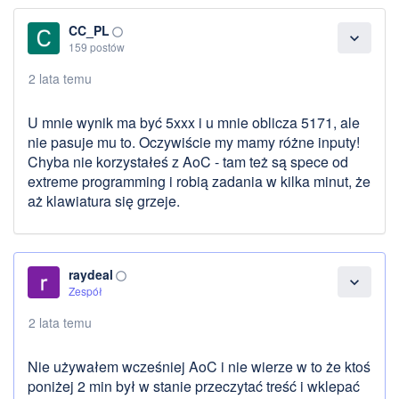
CC_PL
panorama_fish_eye
expand_more
159 postów
2 lata temu
U mnie wynik ma być 5xxx i u mnie oblicza 5171, ale
nie pasuje mu to. Oczywiście my mamy różne inputy!
Chyba nie korzystałeś z AoC - tam też są spece od
extreme programming i robią zadania w kilka minut, że
aż klawiatura się grzeje.
raydeal
panorama_fish_eye
expand_more
Zespół
2 lata temu
Nie używałem wcześniej AoC i nie wierze w to że ktoś
poniżej 2 min był w stanie przeczytać treść i wklepać