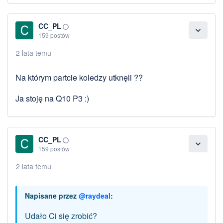
CC_PL
panorama_fish_eye
expand_more
159 postów
2 lata temu
Na którym partcie koledzy utknęli ??
Ja stoję na Q10 P3 :)
CC_PL
panorama_fish_eye
expand_more
159 postów
2 lata temu
Napisane przez
@raydeal
:
Udało Ci się zrobić?