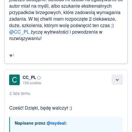
autor miał na myśli, albo szukanie ekstremalnych
przypadków brzegowych, które zadowolą wymagania
zadania. W tej chwili mam rozpoczęte 2 ciekawsze,
duże, szkolenia, którym wolę poświęcić ten czas :)
@CC_PL
życzę wytrwałości i powodzenia w
rozwiązywaniu!
1
favorite
CC_PL
panorama_fish_eye
expand_more
159 postów
2 lata temu
Cześć! Dzięki, będę walczył :)
Napisane przez
@raydeal
: