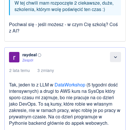
W tej chwili mam rozpoczęte 2 ciekawsze, duże,
szkolenia, którym wolę poświęcić ten czas :)
Pochwal się - jeśli możesz - w czym Cię szkolą? Coś
z AI?
raydeal
panorama_fish_eye
expand_more
Zespół
2 lata temu
3 zmiany
Tak, jeden to z LLM w
DataWorkshop
(5 tygodni dość
intensywnych) a drugi to AWS kurs na SysOps który
sporo czasu mi zajmuje, bo nie pracuje na co dzień
jako DevOps. To są kursy, które robie we własnym
zakresie, nie w ramach pracy, więc robię je po pracy w
prywatnym czasie. Na co dzień programuje w
Pythonie backend głównie do appek webowych.