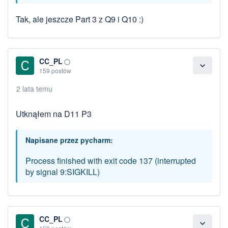
Tak, ale jeszcze Part 3 z Q9 i Q10 :)
CC_PL
panorama_fish_eye
expand_more
159 postów
2 lata temu
Utknąłem na D11 P3
Napisane przez pycharm:
Process finished with exit code 137 (interrupted
by signal 9:SIGKILL)
CC_PL
panorama_fish_eye
expand_more