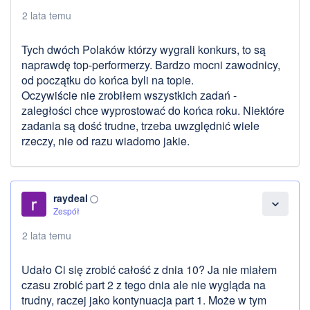
2 lata temu
Tych dwóch Polaków którzy wygrali konkurs, to są
naprawdę top-performerzy. Bardzo mocni zawodnicy,
od początku do końca byli na topie.
Oczywiście nie zrobiłem wszystkich zadań -
zaległości chce wyprostować do końca roku. Niektóre
zadania są dość trudne, trzeba uwzględnić wiele
rzeczy, nie od razu wiadomo jakie.
raydeal
panorama_fish_eye
expand_more
Zespół
2 lata temu
Udało Ci się zrobić całość z dnia 10? Ja nie miałem
czasu zrobić part 2 z tego dnia ale nie wygląda na
trudny, raczej jako kontynuacja part 1. Może w tym