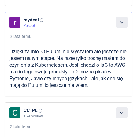
raydeal
panorama_fish_eye
expand_more
Zespół
2 lata temu
Dzięki za info. O Pulumi nie słyszałem ale jeszcze nie
jestem na tym etapie. Na razie tylko trochę miałem do
czynienia z Kubernetesem. Jeśli chodzi o IaC to AWS
ma do tego swoje produkty - też można pisać w
Pythonie, Javie czy innych językach - ale jak one się
mają do Pulumi to jeszcze nie wiem.
CC_PL
panorama_fish_eye
expand_more
159 postów
2 lata temu