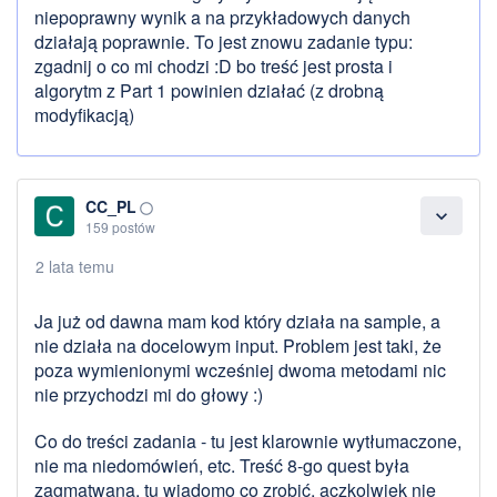
niepoprawny wynik a na przykładowych danych
działają poprawnie. To jest znowu zadanie typu:
zgadnij o co mi chodzi :D bo treść jest prosta i
algorytm z Part 1 powinien działać (z drobną
modyfikacją)
CC_PL
panorama_fish_eye
expand_more
159 postów
2 lata temu
Ja już od dawna mam kod który działa na sample, a
nie działa na docelowym input. Problem jest taki, że
poza wymienionymi wcześniej dwoma metodami nic
nie przychodzi mi do głowy :)
Co do treści zadania - tu jest klarownie wytłumaczone,
nie ma niedomówień, etc. Treść 8-go quest była
zagmatwana, tu wiadomo co zrobić, aczkolwiek nie