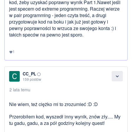
kod, żeby uzyskać poprawny wynik Part 1.Nawet jeśli
jest specem od extreme programming. Raczej wierze
w pair programming - jeden czyta treść, a drugi
przygotowuje kod na boku i jak już jest gotowy i
pewny poprawności to wrzuca ze swojego konta :) i
takich speców na pewno jest sporo.
1
favorite
CC_PL
panorama_fish_eye
expand_more
159 postów
2 lata temu
Nie wiem, też ciężko mi to zrozumieć :D :D
Przerobiłem kod, wyszedł inny wynik, znów zły..... My
tu gadu, gadu, a za pół godziny kolejny quest!