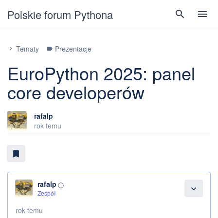
Polskie forum Pythona
search
menu
Tematy
Prezentacje
chevron_right
label
EuroPython 2025: panel
core developerów
rafalp
rok temu
bookmark
rafalp
panorama_fish_eye
expand_more
Zespół
rok temu