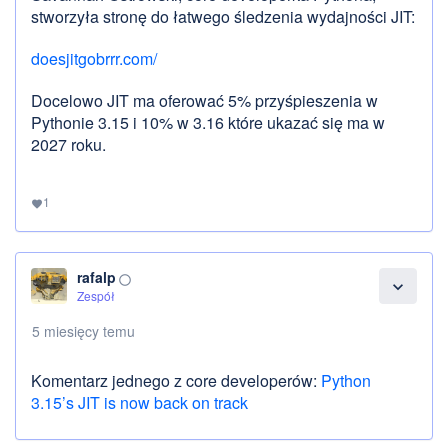
stworzyła stronę do łatwego śledzenia wydajności JIT:
doesjitgobrrr.com/
Docelowo JIT ma oferować 5% przyśpieszenia w
Pythonie 3.15 i 10% w 3.16 które ukazać się ma w
2027 roku.
1
favorite
rafalp
panorama_fish_eye
expand_more
Zespół
5 miesięcy temu
Komentarz jednego z core developerów:
Python
3.15’s JIT is now back on track