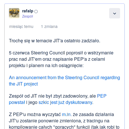
rafalp
panorama_fish_eye
expand_more
Zespół
miesiąc temu
1 zmiana
Trochę się w temacie JIT'a ostatnio zadziało.
5 czerwca Steering Council poprosił o wstrzymanie
prac nad JIT'em oraz napisanie PEP'a z celami
projektu i planem na ich osiągnięcie:
An announcement from the Steering Council regarding
the JIT project
Zespół od JIT nie był zbyt zadowolony, ale
PEP
powstał
i jego
szkic jest już dyskutowany
.
Z PEP'u można wyczytać
m.in.
że zasada działania
JIT'u zostanie ponownie zmieniona, z tracingu na
kompilowanie całych "gorących" funkcji (tak jak robi to