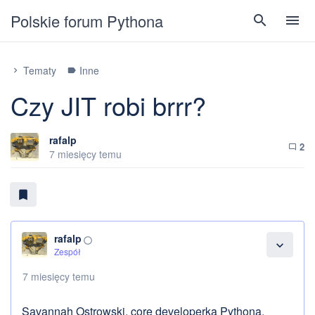
Polskie forum Pythona
search
menu
Tematy
Inne
chevron_right
label
Czy JIT robi brrr?
rafalp
2
chat_bubble_outline
7 miesięcy temu
bookmark
rafalp
panorama_fish_eye
expand_more
Zespół
7 miesięcy temu
Savannah Ostrowski, core developerka Pythona,