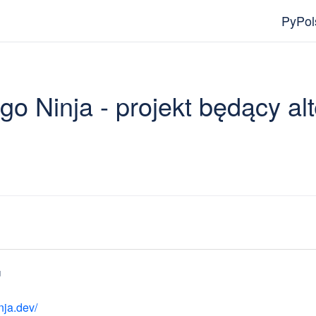
PyPol
go Ninja - projekt będący al
u
nja.dev/