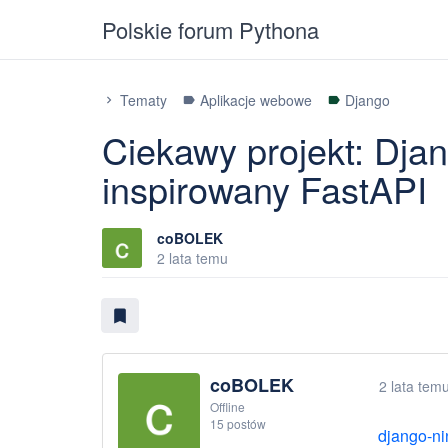
Polskie forum Pythona
Tematy
Aplikacje webowe
Django
chevron_right
label
label
Ciekawy projekt: Djan
inspirowany FastAPI
coBOLEK
2 lata temu
bookmark
coBOLEK
2 lata tem
Offline
15 postów
django-ni