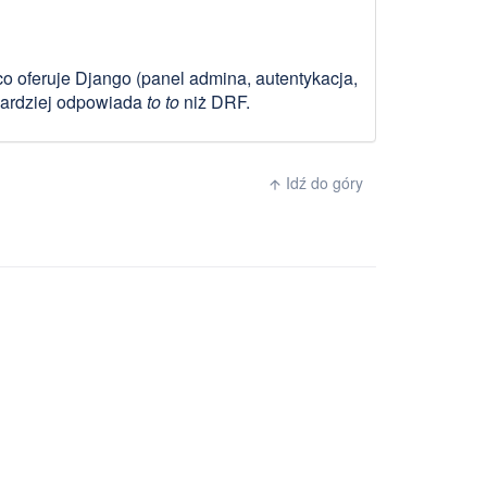
o oferuje Django (panel admina, autentykacja,
bardziej odpowiada
to to
niż DRF.
Idź do góry
arrow_upward