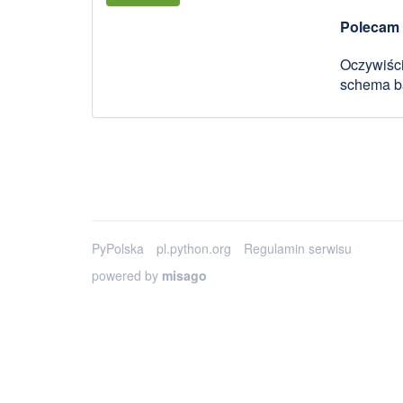
Polecam 
Oczywiści
schema ba
PyPolska
pl.python.org
Regulamin serwisu
powered by
misago