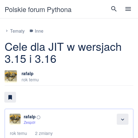
Polskie forum Pythona
search
menu
Tematy
Inne
chevron_right
label
Cele dla JIT w wersjach
3.15 i 3.16
rafalp
rok temu
bookmark
rafalp
panorama_fish_eye
expand_more
Zespół
rok temu
2 zmiany