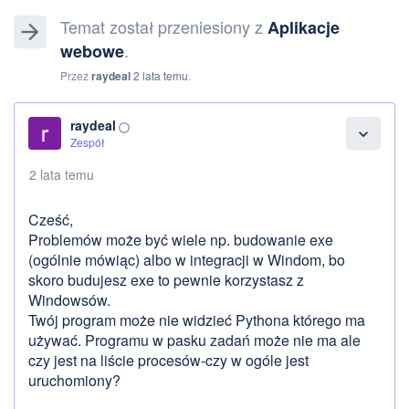
Temat został przeniesiony z
Aplikacje
arrow_forward
.
webowe
Przez
raydeal
2 lata temu
.
raydeal
panorama_fish_eye
expand_more
Zespół
2 lata temu
Cześć,
Problemów może być wiele np. budowanie exe
(ogólnie mówiąc) albo w integracji w Windom, bo
skoro budujesz exe to pewnie korzystasz z
Windowsów.
Twój program może nie widzieć Pythona którego ma
używać. Programu w pasku zadań może nie ma ale
czy jest na liście procesów-czy w ogóle jest
uruchomiony?