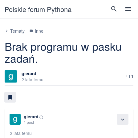
Polskie forum Pythona
search
menu
Tematy
Inne
chevron_right
label
Brak programu w pasku
zadań.
gierard
1
chat_bubble_outline
2 lata temu
bookmark
gierard
panorama_fish_eye
expand_more
1 post
2 lata temu