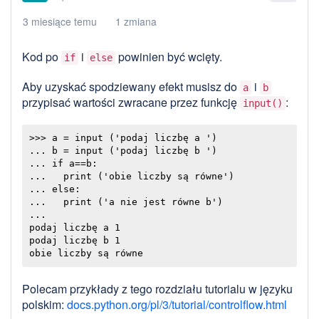
3 miesiące temu
1 zmiana
Kod po
i
powinien być wcięty.
if
else
Aby uzyskać spodziewany efekt musisz do
i
a
b
przypisać wartości zwracane przez funkcję
:
input()
>>> a = input ('podaj liczbę a ')

... b = input ('podaj liczbę b ')

... if a==b:

...   print ('obie liczby są równe')

... else:

...   print ('a nie jest równe b')

...  

podaj liczbę a 1

podaj liczbę b 1

Polecam przykłady z tego rozdziału tutorialu w języku
polskim:
docs.python.org/pl/3/tutorial/controlflow.html