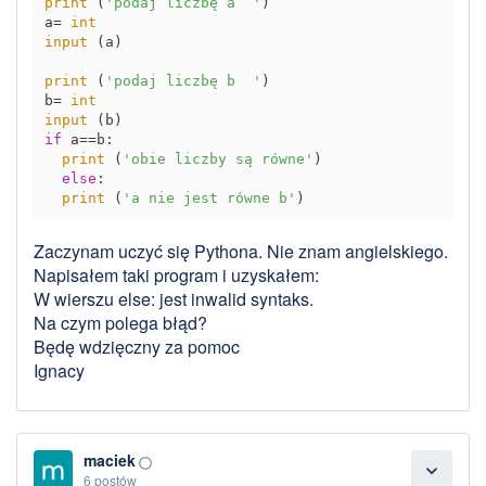
print
 (
'podaj liczbę a  '
)

a= 
int
input
 (a)

print
 (
'podaj liczbę b  '
)

b= 
int
input
if
 a==b:

print
 (
'obie liczby są równe'
)

else
:

print
 (
'a nie jest równe b'
Zaczynam uczyć się Pythona. Nie znam angielskiego.
Napisałem taki program i uzyskałem:
W wierszu else: jest inwalid syntaks.
Na czym polega błąd?
Będę wdzięczny za pomoc
Ignacy
maciek
panorama_fish_eye
expand_more
6 postów