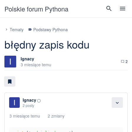
Polskie forum Pythona
search
menu
Tematy
Podstawy Pythona
chevron_right
label
błędny zapis kodu
Ignacy
2
chat_bubble_outline
3 miesiące temu
bookmark
Ignacy
panorama_fish_eye
expand_more
2 posty
3 miesiące temu
2 zmiany