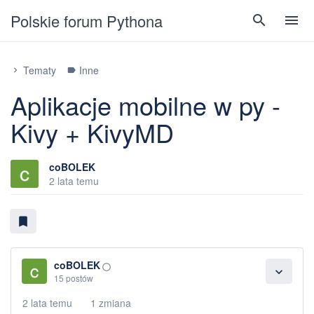
Polskie forum Pythona
search
menu
Tematy
Inne
chevron_right
label
Aplikacje mobilne w py -
Kivy + KivyMD
coBOLEK
2 lata temu
bookmark
coBOLEK
panorama_fish_eye
expand_more
15 postów
2 lata temu
1 zmiana