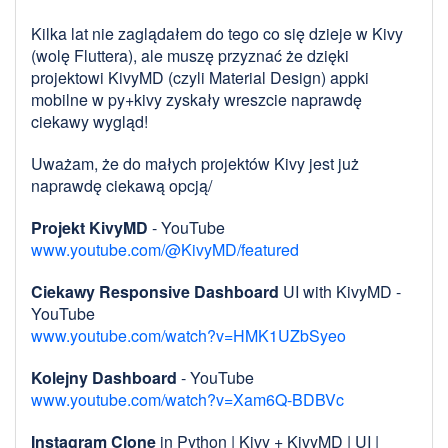
Kilka lat nie zaglądałem do tego co się dzieje w Kivy
(wolę Fluttera), ale muszę przyznać że dzięki
projektowi KivyMD (czyli Material Design) appki
mobilne w py+kivy zyskały wreszcie naprawdę
ciekawy wygląd!
Uważam, że do małych projektów Kivy jest już
naprawdę ciekawą opcją/
Projekt KivyMD
- YouTube
www.youtube.com/@KivyMD/featured
Ciekawy Responsive Dashboard
UI with KivyMD -
YouTube
www.youtube.com/watch?v=HMK1UZbSyeo
Kolejny Dashboard
- YouTube
www.youtube.com/watch?v=Xam6Q-BDBVc
Instagram Clone
in Python | Kivy + KivyMD | UI |