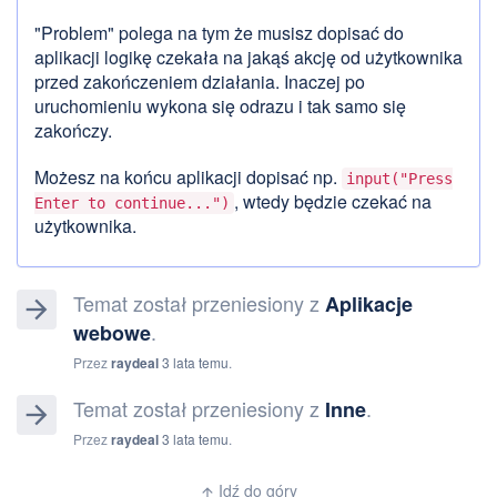
"Problem" polega na tym że musisz dopisać do
aplikacji logikę czekała na jakąś akcję od użytkownika
przed zakończeniem działania. Inaczej po
uruchomieniu wykona się odrazu i tak samo się
zakończy.
Możesz na końcu aplikacji dopisać np.
input("Press
, wtedy będzie czekać na
Enter to continue...")
użytkownika.
Temat został przeniesiony z
Aplikacje
arrow_forward
.
webowe
Przez
raydeal
3 lata temu
.
Temat został przeniesiony z
.
Inne
arrow_forward
Przez
raydeal
3 lata temu
.
Idź do góry
arrow_upward