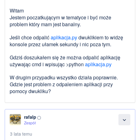
Witam
Jestem poczatkującym w tematyce i być może
problem który mam jest banalny.
Jeśli chce odpalić
aplikacja.py
dwuklikiem to widzę
konsole przez ułamek sekundy i nic poza tym.
Gdziś doszukałem się że można odpalić aplikację
używając cmd i wpisując >python
aplikacja.py
W drugim przypadku wszystko działa poprawnie.
Gdzie jest problem z odpaleniem aplikacji przy
pomocy dwukliku?
rafalp
panorama_fish_eye
expand_more
Zespół
3 lata temu