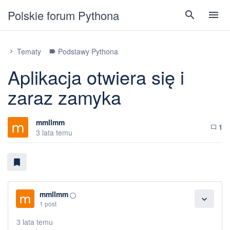
Polskie forum Pythona
search
menu
Tematy
Podstawy Pythona
chevron_right
label
Aplikacja otwiera się i
zaraz zamyka
mmllmm
1
chat_bubble_outline
3 lata temu
bookmark
mmllmm
panorama_fish_eye
expand_more
1 post
3 lata temu