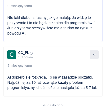
9 miesięcy temu
Nie taki diabeł straszny jak go malują. Ja widzę to
pozytywnie i to nie będzie koniec dla programistów :)
Juniorzy teraz rzeczywiście mają trudno na rynku z
powodu AI.
CC_PL
panorama_fish_eye
expand_more
159 postów
9 miesięcy temu
AI dopiero się rozkręca. To są w zasadzie początki.
Najpóźniej za 10 lat rozwiąże
każdy
problem
programistyczny, choć może to nastąpić już za 5-7 lat.
Idź do góry
arrow_upward