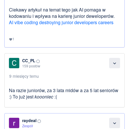
Ciekawy artykuł na temat tego jak AI pomaga w
kodowaniu i wpływa na karierę junior deweloperów.
AI vibe coding destroying junior developers careers
1
favorite
CC_PL
panorama_fish_eye
expand_more
159 postów
9 miesięcy temu
Na razie juniorów, za 3 lata midów a za 5 lat seniorów
:) To już jest
koooniec
:(
raydeal
panorama_fish_eye
expand_more
Zespół