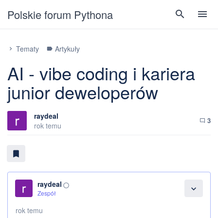
Polskie forum Pythona
search
menu
Tematy
Artykuły
chevron_right
label
AI - vibe coding i kariera
junior deweloperów
raydeal
3
chat_bubble_outline
rok temu
bookmark
raydeal
panorama_fish_eye
expand_more
Zespół
rok temu