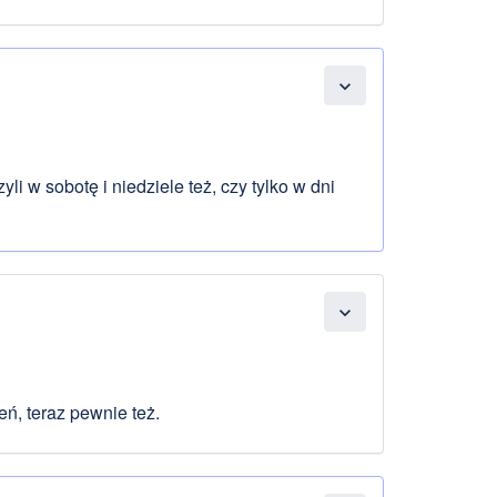
expand_more
yli w sobotę i niedziele też, czy tylko w dni
expand_more
ń, teraz pewnie też.