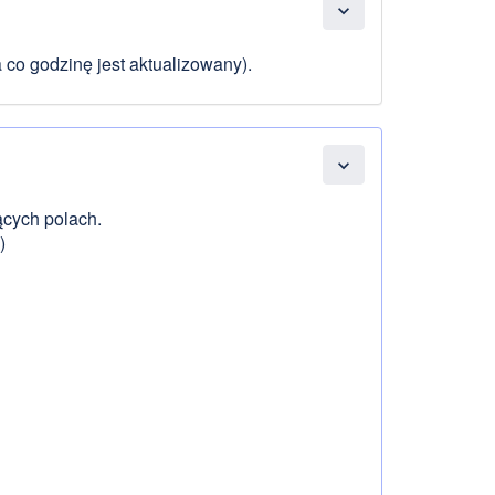
expand_more
 co godzinę jest aktualizowany).
expand_more
ących polach.
)