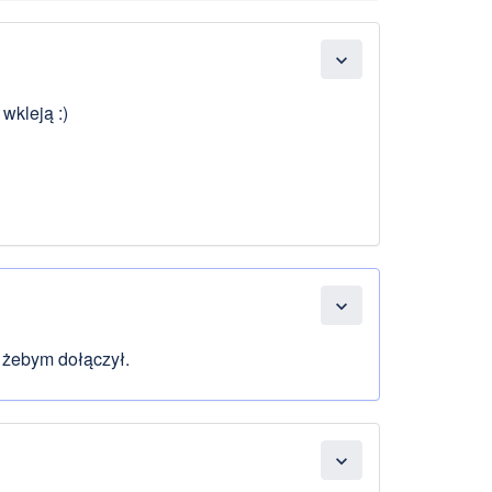
expand_more
wkleją :)
expand_more
 żebym dołączył.
expand_more