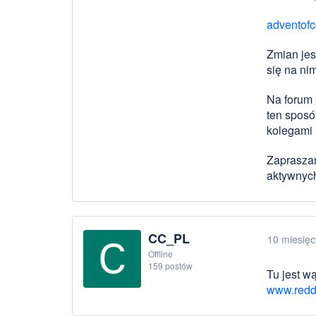
adventof
Zmian jes
się na ni
Na forum
ten sposó
kolegami n
Zapraszam
aktywnych
CC_PL
10 miesię
Offline
159 postów
Tu jest w
www.redd