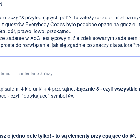
d.
o znaczy "8 przylegających pól"? To zależy co autor miał na myśl
z questów Everybody Codes było podobne oparte na gridzie i t
ra, dół, prawo, lewo, przekątne..
sze zadanie w AoC jest typowym, źle zdefiniowanym zadaniem :
proste do rozwiązania, jak się zgadnie co znaczy dla autora "the
 temu
zmieniano 2 razy
apisałem: 4 kierunki + 4 przekątne.
Łącznie 8
- czyli
wszystkie 
ące - czyli "dotykające" symbol @.
z o jedno pole tylko! - to są elementy przylegające do @.