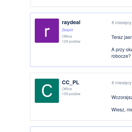
raydeal
8 miesięcy
Zespół
Offline
Teraz jasn
129 postów
A przy oka
robocze? 
CC_PL
8 miesięcy
Offline
159 postów
Wczorajsze
Wiesz, ni