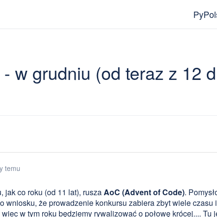
PyPol
- w grudniu (od teraz z 12 
cy temu
 jak co roku (od 11 lat), rusza
AoC (Advent of Code)
. Pomysło
o wniosku, że prowadzenie konkursu zabiera zbyt wiele czasu i e
, wiec w tym roku będziemy rywalizować o połowę krócej.... Tu j