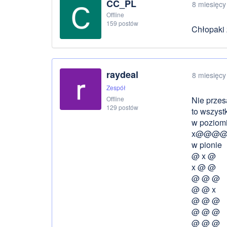
CC_PL
8 miesięcy
Offline
159 postów
Chłopaki 
raydeal
8 miesięcy
Zespół
Offline
Nie przes
129 postów
to wszyst
w poziom
x@@@@
w pionie
@ x @
x @ @
@ @ @
@ @ x
@ @ @
@ @ @
@ @ @