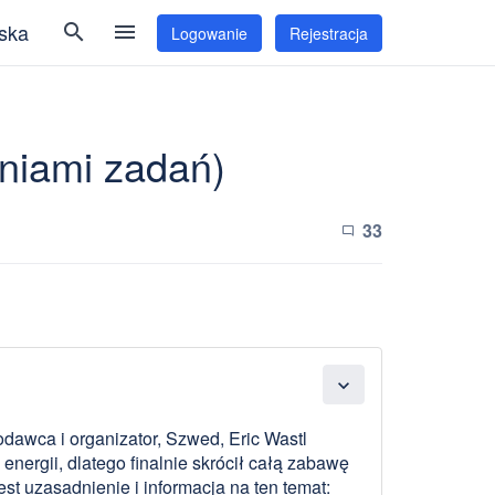
ska
search
menu
Logowanie
Rejestracja
dniami zadań)
33
chat_bubble_outline
expand_more
dawca i organizator, Szwed, Eric Wastl
nergii, dlatego finalnie skrócił całą zabawę
est uzasadnienie i informacja na ten temat: