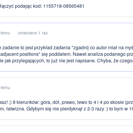
łączyć podając kod: 1155718-08565481
 temu
zmieniano 1 raz
e zadanie to jest przykład zadania "zgadnij co autor miał na my
t adjacent positions" się poddałem. Nawet analiza podanego pr
ale jak przylegających, to już nie jest napisane. Chyba, że cze
 temu
z! ;) 8 kierunków: góra, dół, prawo, lewo to 4 i 4 po skosie (pr
m, łatwizna. Gdybym się nie pierdyknął z 2-3 razy :) to bym w 10