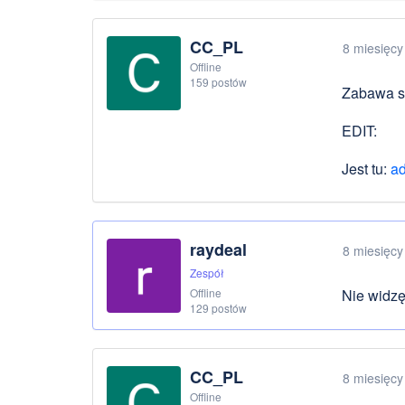
CC_PL
8 miesięcy
Offline
159 postów
Zabawa st
EDIT:
Jest tu:
ad
raydeal
8 miesięcy
Zespół
Offline
Nie widzę
129 postów
CC_PL
8 miesięcy
Offline