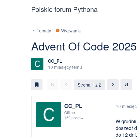
Polskie forum Pythona
Tematy
Wyzwania
chevron_right
label
Advent Of Code 2025 
CC_PL
10 miesięcy temu
Strona 1 z 2
chevron_right
last_page
bookmark
first_page
chevron_left
CC_PL
10 miesię
Offline
159 postów
W grudniu,
doszedł d
do 12 dni