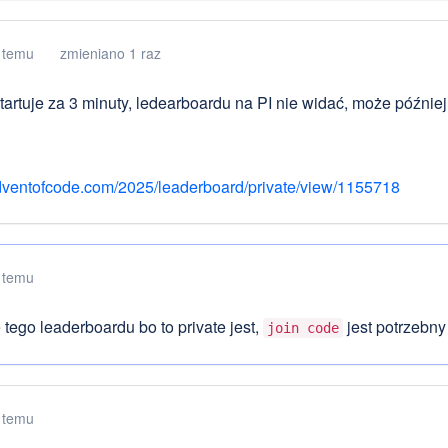
 temu
zmieniano 1 raz
artuje za 3 minuty, ledearboardu na PI nie widać, może później 
ventofcode.com/2025/leaderboard/private/view/1155718
 temu
 tego leaderboardu bo to private jest,
jest potrzebny
join code
 temu