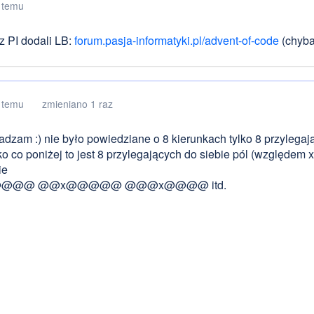
 temu
z PI dodali LB:
forum.pasja-informatyki.pl/advent-of-code
(chyba
 temu
zmieniano 1 raz
adzam :) nie było powiedziane o 8 kierunkach tylko 8 przylegaj
ko co poniżej to jest 8 przylegających do siebie pól (względem x
ie
@@@ @@x@@@@@ @@@x@@@@ itd.