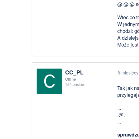
@ @ @ it
Wiec co t
W jednym 
chodzi: gó
A dzisiej
Może jest 
CC_PL
8 miesięcy
Offline
159 postów
Tak jak n
przylegaj
...
.@.
...
sprawdzas