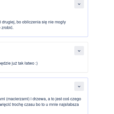
expand_more
 drugiej, bo obliczenia się nie mogły
 zrobić.
expand_more
ędzie już tak łatwo :)
expand_more
mi (macierzami) i drzewa, a to jest coś czego
ęcić trochę czasu bo to u mnie najsłabsza