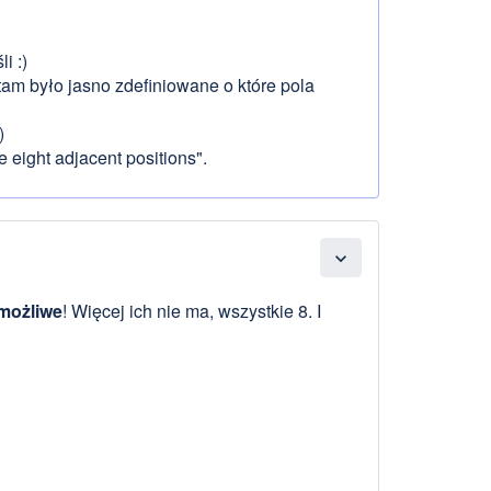
i :)
am było jasno zdefiniowane o które pola
)
 eight adjacent positions".
expand_more
możliwe
! Więcej ich nie ma, wszystkie 8. I