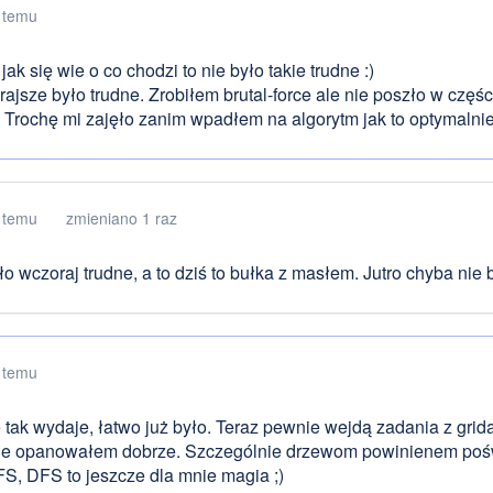
 temu
jak się wie o co chodzi to nie było takie trudne :)
ajsze było trudne. Zrobiłem brutal-force ale nie poszło w części
 Trochę mi zajęło zanim wpadłem na algorytm jak to optymalnie
 temu
zmieniano 1 raz
o wczoraj trudne, a to dziś to bułka z masłem. Jutro chyba nie b
 temu
ę tak wydaje, łatwo już było. Teraz pewnie wejdą zadania z grida
ie opanowałem dobrze. Szczególnie drzewom powinienem poświ
FS, DFS to jeszcze dla mnie magia ;)