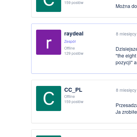
159 postów
Można do
raydeal
8 miesięcy
Zespół
Offline
Dzisiejsz
129 postów
"the eigh
pozycji" 
CC_PL
8 miesięcy
Offline
159 postów
Przesadzas
Ja zrobiłe