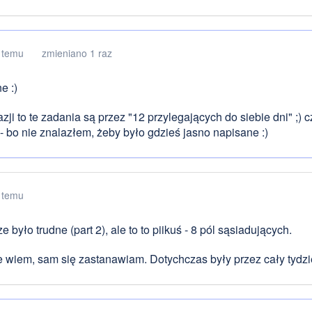
 temu
zmieniano 1 raz
e :)
zji to te zadania są przez "12 przylegających do siebie dni" ;) cz
- bo nie znalazłem, żeby było gdzieś jasno napisane :)
 temu
 było trudne (part 2), ale to to piikuś - 8 pól sąsiadujących.
e wiem, sam się zastanawiam. Dotychczas były przez cały tydzie