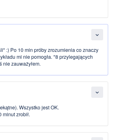
expand_more
śli" :) Po 10 min próby zrozumienia co znaczy
zykładu mi nie pomogła. "8 przylegających
goś nie zauważyłem.
expand_more
zekątne). Wszystko jest OK.
 minut zrobił.