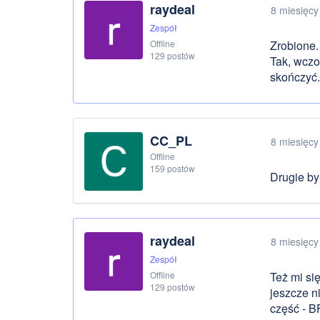
raydeal
8 miesięcy
Zespół
Offline
Zrobione. 
129 postów
Tak, wczor
skończyć.
CC_PL
8 miesięcy
Offline
159 postów
Drugie był
raydeal
8 miesięcy
Zespół
Offline
Też mi si
129 postów
jeszcze n
część - B