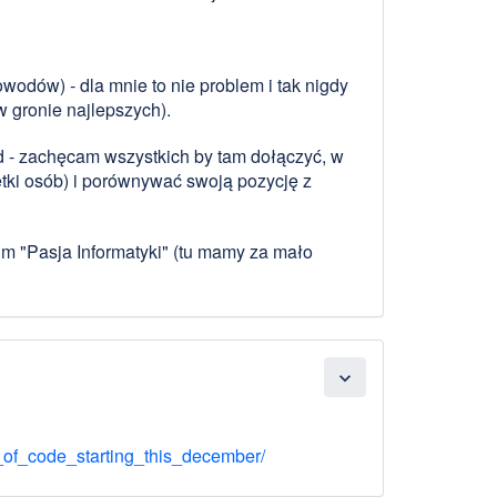
owodów) - dla mnie to nie problem i tak nigdy
w gronie najlepszych).
d - zachęcam wszystkich by tam dołączyć, w
setki osób) i porównywać swoją pozycję z
m "Pasja Informatyki" (tu mamy za mało
expand_more
of_code_starting_this_december/