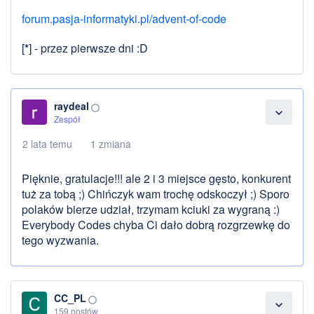
forum.pasja-informatyki.pl/advent-of-code
[
*
] - przez pierwsze dni :D
raydeal
panorama_fish_eye
expand_more
Zespół
2 lata temu
1 zmiana
Pięknie, gratulacje!!! ale 2 i 3 miejsce gęsto, konkurent
tuż za tobą ;) Chińczyk wam trochę odskoczył ;) Sporo
polaków bierze udział, trzymam kciuki za wygraną :)
Everybody Codes chyba Ci dało dobrą rozgrzewkę do
tego wyzwania.
CC_PL
panorama_fish_eye
expand_more
159 postów