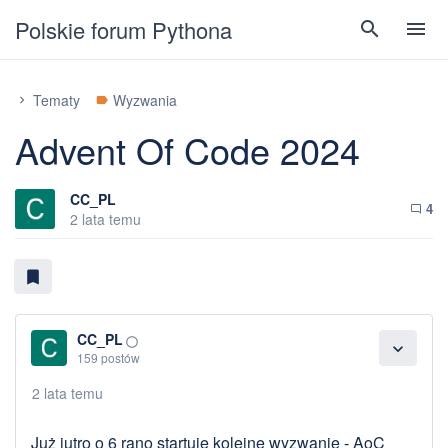
Polskie forum Pythona
search
menu
Tematy
Wyzwania
chevron_right
label
Advent Of Code 2024
CC_PL
4
chat_bubble_outline
2 lata temu
bookmark
CC_PL
panorama_fish_eye
expand_more
159 postów
2 lata temu
Już jutro o 6 rano startuje kolejne wyzwanie - AoC