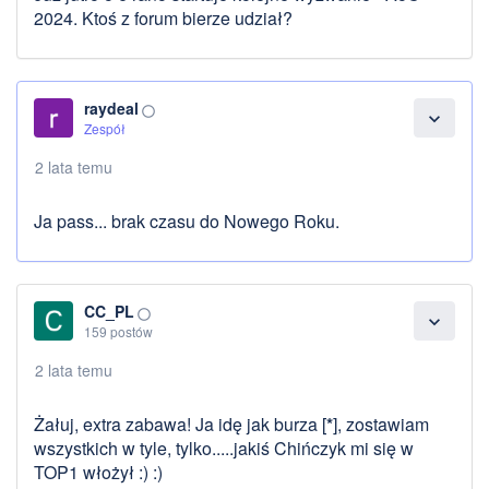
2024. Ktoś z forum bierze udział?
raydeal
panorama_fish_eye
expand_more
Zespół
2 lata temu
Ja pass... brak czasu do Nowego Roku.
CC_PL
panorama_fish_eye
expand_more
159 postów
2 lata temu
Żałuj, extra zabawa! Ja idę jak burza [
*
], zostawiam
wszystkich w tyle, tylko.....jakiś Chińczyk mi się w
TOP1 włożył :) :)