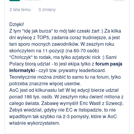
2 lata temu
3 zmiany
Dzięki!
Z tym "idę jak burza" to mój taki czeski żart :) Za kilka
dni wylecę z TOP5, zadania coraz trudniejsze, a jest
tam sporo mocnych zawodników. W zeszłym roku
skończyłem na 11-pozycji (na 60-70 osób)
"Chińczyk" to rodak, ma tylko azjatycki nick :) Sami
Polacy biorą udział - to jest ekipa tylko z
forum pasja
informatyki
- czyli tzw. prywatny leaderboard.
Teoretycznie można zrobić to samo tu na forum, tylko
potrzeba znacznie więcej userów.
AoC jest od kilkunastu lat! W tej edycji bierze udział
ponad 186 tys. osób. W zeszłym roku ćwierć miliona z
całego świata. Zabawę wymyślił Eric Wastl z Szwecji.
Żebyś wiedział, gdyby nie EC w listopadzie, to nie
wpadłbym tak szybko na 2-3 pomysły, które w AoC
właśnie wykorzystałem.