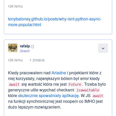
rok temu
tonybaloney.github.io/posts/why-isnt-python-async-
more-popular.html
rafalp
panorama_fish_eye
expand_more
Zespół
rok temu
1 zmiana
Kiedy pracowałem nad
Ariadne
i projektami które z
niej korzystały, największym bólem był error kiedy
się wartość która nie jest
. Trzeba było
await
Future
generyczne utile wypchać checkami
isawaitable
które
skutecznie spowalniały aplikację
. W JS
await
na funkcji synchronicznej jest noopem co IMHO jest
dużo lepszym rozwiązaniem.