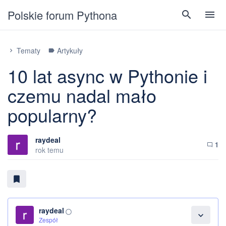
Polskie forum Pythona
search
menu
Tematy
Artykuły
chevron_right
label
10 lat async w Pythonie i
czemu nadal mało
popularny?
raydeal
1
chat_bubble_outline
rok temu
bookmark
raydeal
panorama_fish_eye
expand_more
Zespół