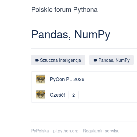
Polskie forum Pythona
Pandas, NumPy
Sztuczna Inteligencja
Pandas, NumPy
label
label
PyCon PL 2026
Cześć!
2
PyPolska
pl.python.org
Regulamin serwisu