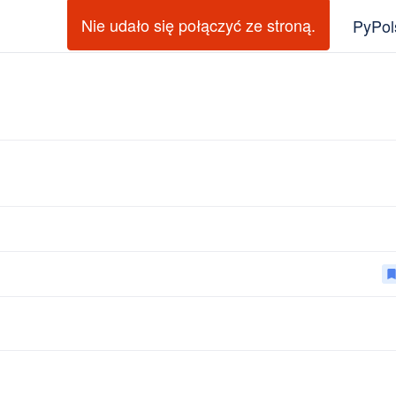
Nie udało się połączyć ze stroną.
PyPol
bookma