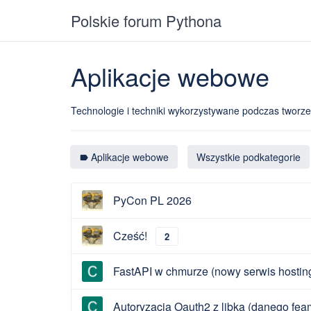
Polskie forum Pythona
Aplikacje webowe
Technologie i techniki wykorzystywane podczas tworz
Aplikacje webowe
Wszystkie podkategorie
label
PyCon PL 2026
Cześć!
2
FastAPI w chmurze (nowy serwis hosting
Autoryzacja Oauth2 z libką (danego fe