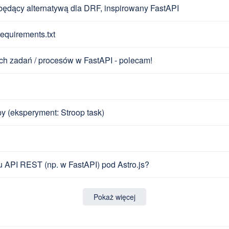
 będący alternatywą dla DRF, inspirowany FastAPI
equirements.txt
ch zadań / procesów w FastAPI - polecam!
 (eksperyment: Stroop task)
 API REST (np. w FastAPI) pod Astro.js?
Pokaż więcej