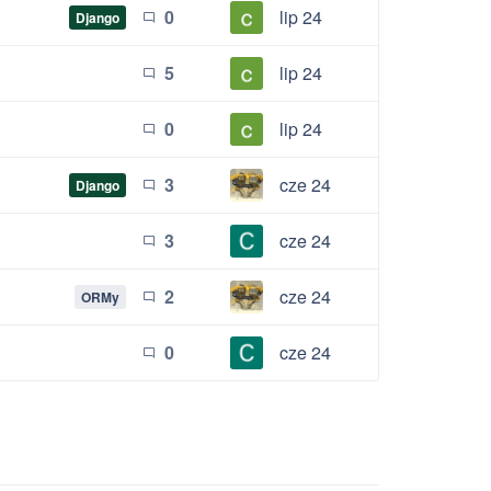
0
lip 24
Django
chat_bubble_outline
5
lip 24
chat_bubble_outline
0
lip 24
chat_bubble_outline
3
cze 24
Django
chat_bubble_outline
3
cze 24
chat_bubble_outline
2
cze 24
ORMy
chat_bubble_outline
0
cze 24
chat_bubble_outline