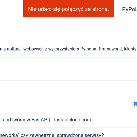
Nie udało się połączyć ze stroną.
PyPol
enia aplikacji webowych z wykorzystaniem Pythona: Frameworki, klien
bookma
u od twórców FastAPI) - fastapicloud.com
ameworka) czy zewnętrzne, sprawdzone serwisy?