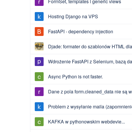
FormSet, templates i generic views
Hosting Django na VPS
FastAPI - dependency injection
Djade: formater do szablonów HTML dl
Wdrożenie FastAPI z Selenium, bazą da
Async Python is not faster.
Dane z pola form.cleaned_data nie są 
Problem z wysyłanie maila (zapomnieni
KAFKA w pythonowskim webdevie...