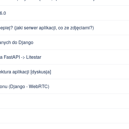
6.0
piej? (jaki serwer aplikacji, co ze zdjęciami?)
danych do Django
 FastAPI -> Litestar
ktura aplikacji [dyskusja]
fonu (Django - WebRTC)