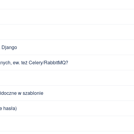
a Django
nych, ew. też Celery/RabbitMQ?
widoczne w szablonie
e hasła)