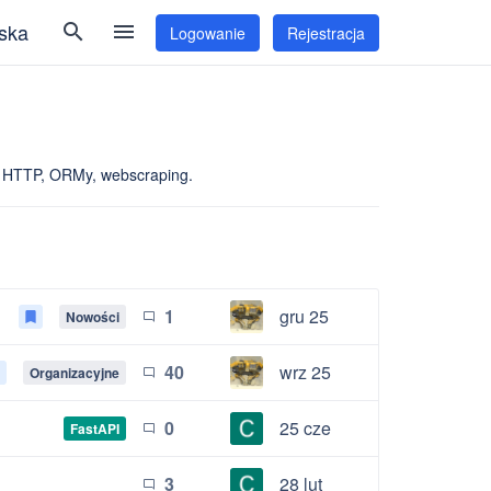
ska
search
menu
Logowanie
Rejestracja
ty HTTP, ORMy, webscraping.
1
gru 25
Nowości
bookmark
chat_bubble_outline
40
wrz 25
Organizacyjne
rk
chat_bubble_outline
0
25 cze
FastAPI
chat_bubble_outline
3
28 lut
chat_bubble_outline